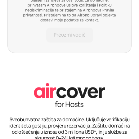
Slanjem zahtjeva za ovaj vodič za domaćine,
prihvatam Airbnbove
Uslove korištenja
i
Politiku
nediskriminacije
te pristajem na Airbnbova
Pravila
privatnosti
. Pristajem na to da Airbnb upravi objekta
dostavi moje podatke za kontakt.
Preuzmi vodič
Sveobuhvatna zaštita za domaćine. Uključuje verifikaciju
identiteta gostiju, provjeru rezervacija, Zaštitu domaćina
od oštećenja u iznosu od 3 miliona USD*, liniju službe za
sigurnost 0–24 i još mnogo toga.