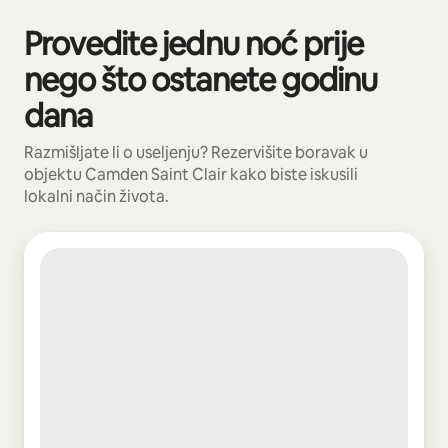
Provedite jednu noć prije
Prikazano 0 od 0 stavki
nego što ostanete godinu
dana
Razmišljate li o useljenju? Rezervišite boravak u
objektu Camden Saint Clair kako biste iskusili
lokalni način života.