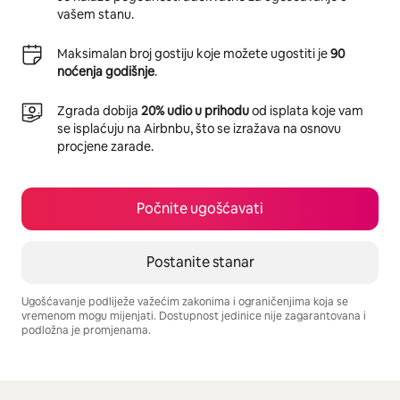
vašem stanu.
Maksimalan broj gostiju koje možete ugostiti je
90
noćenja godišnje
.
Zgrada dobija
20% udio u prihodu
od isplata koje vam
se isplaćuju na Airbnbu, što se izražava na osnovu
procjene zarade.
Počnite ugošćavati
Postanite stanar
Ugošćavanje podliježe važećim zakonima i ograničenjima koja se
vremenom mogu mijenjati. Dostupnost jedinice nije zagarantovana i
podložna je promjenama.
Vaša potencijalna zarada iznosi BAM905 mjesečno