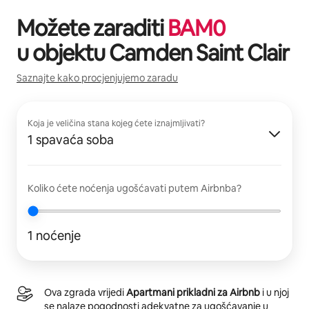
Možete zaraditi
BAM
0
u objektu
Camden Saint Clair
Saznajte kako procjenjujemo zaradu
Koja je veličina stana kojeg ćete iznajmljivati?
1 spavaća soba
Koliko ćete noćenja ugošćavati putem Airbnba?
1 noćenje
Ova zgrada vrijedi
Apartmani prikladni za Airbnb
i u njoj
se nalaze pogodnosti adekvatne za ugošćavanje u