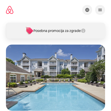
Pređi
na
sadržaj
Posebna promocija za zgrade