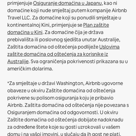
primjenjuje
Osiguranje domaćina u Japanu
, kao ni
domaćine koji nude smještaj putem kompanije Airbnb
Travel LLC.
Za domaćine koji su ponudili smještaje u
kontinentalnoj Kini, primjenjuje se
Plan zaštite
domaćina u Kini
.
Za domaćine čija je država
prebivališta ili poslovnog sjedišta unutar Australije,
Zaštita domaćina od oštećenja podliježe
Uslovima
zaštite domaćina od oštećenja za korisnike iz
Australije
. Sva ograničenja pokrivenosti prikazana su u
američkim dolarima.
*Za smještaje u državi Washington, Airbnb ugovorne
obaveze u okviru Zaštite domaćina od oštećenja
pokrivene su polisom osiguranja koju je pribavio
Airbnb. Zaštita domaćina od oštećenja nije povezana s
Osiguranjem domaćina od odgovornosti. U okviru
Zaštite domaćina od oštećenja dobijate nadoknadu
za određene štete koje su gosti uzrokovali u vašem
domu i na vašoj imovini, u slučaju da ih gost ne plati.