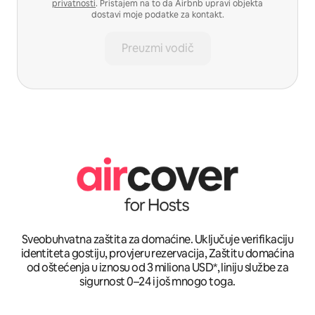
privatnosti
. Pristajem na to da Airbnb upravi objekta
dostavi moje podatke za kontakt.
Preuzmi vodič
Sveobuhvatna zaštita za domaćine. Uključuje verifikaciju
identiteta gostiju, provjeru rezervacija, Zaštitu domaćina
od oštećenja u iznosu od 3 miliona USD*, liniju službe za
sigurnost 0–24 i još mnogo toga.