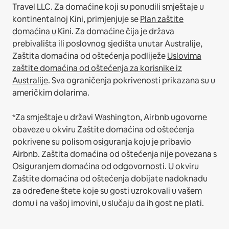
Travel LLC.
Za domaćine koji su ponudili smještaje u
kontinentalnoj Kini, primjenjuje se
Plan zaštite
domaćina u Kini
.
Za domaćine čija je država
prebivališta ili poslovnog sjedišta unutar Australije,
Zaštita domaćina od oštećenja podliježe
Uslovima
zaštite domaćina od oštećenja za korisnike iz
Australije
. Sva ograničenja pokrivenosti prikazana su u
američkim dolarima.
*Za smještaje u državi Washington, Airbnb ugovorne
obaveze u okviru Zaštite domaćina od oštećenja
pokrivene su polisom osiguranja koju je pribavio
Airbnb. Zaštita domaćina od oštećenja nije povezana s
Osiguranjem domaćina od odgovornosti. U okviru
Zaštite domaćina od oštećenja dobijate nadoknadu
za određene štete koje su gosti uzrokovali u vašem
domu i na vašoj imovini, u slučaju da ih gost ne plati.