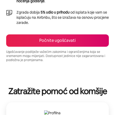
noćenja godišnje
.
Zgrada dobija
5% udio u prihodu
od isplata koje vam se
isplaćuju na Airbnbu, što se izražava na osnovu procjene
zarade.
Počnite ugošćavati
Ugošćavanje podliježe važećim zakonima i ograničenjima koja se
vremenom mogu mijenjati. Dostupnost jedinice nije zagarantovana i
podložna je promjenama.
Vaša potencijalna zarada iznosi BAM1753 mjesečno
Zatražite pomoć od komšije