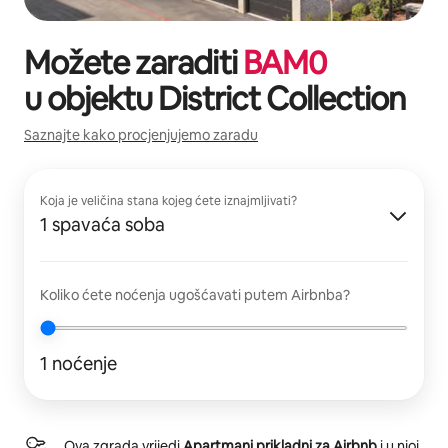
Možete zaraditi
BAM
0
u objektu
District Collection
Saznajte kako procjenjujemo zaradu
Koja je veličina stana kojeg ćete iznajmljivati?
1 spavaća soba
Koliko ćete noćenja ugošćavati putem Airbnba?
1 noćenje
Ova zgrada vrijedi
Apartmani prikladni za Airbnb
i u njoj