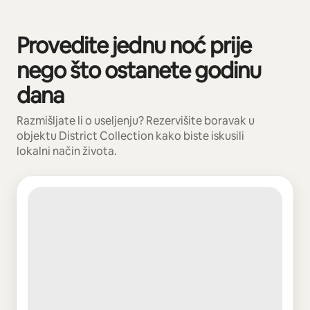
Vaša potencijalna zarada iznosi BAM1134 mjesečno
Provedite jednu noć prije
Prikazano 0 od 0 stavki
nego što ostanete godinu
dana
Razmišljate li o useljenju? Rezervišite boravak u
objektu District Collection kako biste iskusili
lokalni način života.