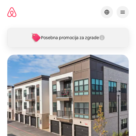
Pređi
na
sadržaj
Posebna promocija za zgrade