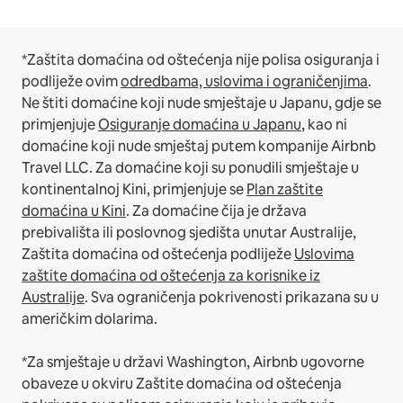
*Zaštita domaćina od oštećenja nije polisa osiguranja i
podliježe ovim
odredbama, uslovima i ograničenjima
.
Ne štiti domaćine koji nude smještaje u Japanu, gdje se
primjenjuje
Osiguranje domaćina u Japanu
, kao ni
domaćine koji nude smještaj putem kompanije Airbnb
Travel LLC.
Za domaćine koji su ponudili smještaje u
kontinentalnoj Kini, primjenjuje se
Plan zaštite
domaćina u Kini
.
Za domaćine čija je država
prebivališta ili poslovnog sjedišta unutar Australije,
Zaštita domaćina od oštećenja podliježe
Uslovima
zaštite domaćina od oštećenja za korisnike iz
Australije
. Sva ograničenja pokrivenosti prikazana su u
američkim dolarima.
*Za smještaje u državi Washington, Airbnb ugovorne
obaveze u okviru Zaštite domaćina od oštećenja