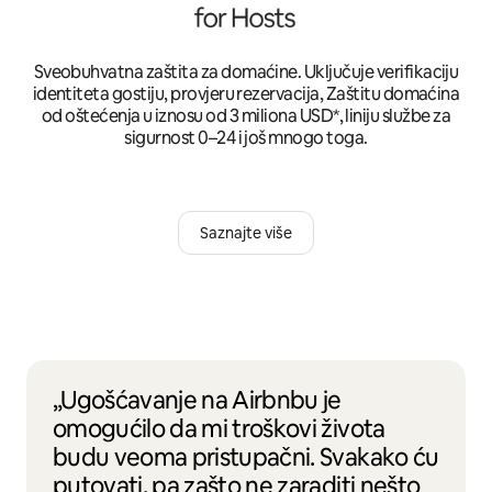
Sveobuhvatna zaštita za domaćine. Uključuje verifikaciju
identiteta gostiju, provjeru rezervacija, Zaštitu domaćina
od oštećenja u iznosu od 3 miliona USD*, liniju službe za
sigurnost 0–24 i još mnogo toga.
Saznajte više
„Ugošćavanje na Airbnbu je
omogućilo da mi troškovi života
budu veoma pristupačni. Svakako ću
putovati, pa zašto ne zaraditi nešto