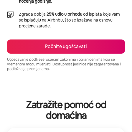
noćenja godišnje
.
Zgrada dobija
25% udio u prihodu
od isplata koje vam
se isplaćuju na Airbnbu, što se izražava na osnovu
procjene zarade.
Počnite ugošćavati
Ugošćavanje podliježe važećim zakonima i ograničenjima koja se
vremenom mogu mijenjati. Dostupnost jedinice nije zagarantovana i
podložna je promjenama.
Vaša potencijalna zarada iznosi BAM1228 mjesečno
Zatražite pomoć od
domaćina