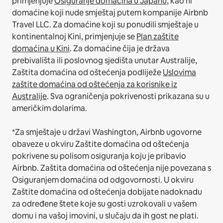
primjenjuje
Osiguranje domaćina u Japanu
, kao ni
domaćine koji nude smještaj putem kompanije Airbnb
Travel LLC.
Za domaćine koji su ponudili smještaje u
kontinentalnoj Kini, primjenjuje se
Plan zaštite
domaćina u Kini
.
Za domaćine čija je država
prebivališta ili poslovnog sjedišta unutar Australije,
Zaštita domaćina od oštećenja podliježe
Uslovima
zaštite domaćina od oštećenja za korisnike iz
Australije
. Sva ograničenja pokrivenosti prikazana su u
američkim dolarima.
*Za smještaje u državi Washington, Airbnb ugovorne
obaveze u okviru Zaštite domaćina od oštećenja
pokrivene su polisom osiguranja koju je pribavio
Airbnb. Zaštita domaćina od oštećenja nije povezana s
Osiguranjem domaćina od odgovornosti. U okviru
Zaštite domaćina od oštećenja dobijate nadoknadu
za određene štete koje su gosti uzrokovali u vašem
domu i na vašoj imovini, u slučaju da ih gost ne plati.