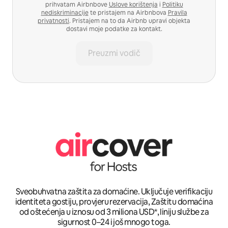
prihvatam Airbnbove
Uslove korištenja
i
Politiku
nediskriminacije
te pristajem na Airbnbova
Pravila
privatnosti
. Pristajem na to da Airbnb upravi objekta
dostavi moje podatke za kontakt.
Preuzmi vodič
Sveobuhvatna zaštita za domaćine. Uključuje verifikaciju
identiteta gostiju, provjeru rezervacija, Zaštitu domaćina
od oštećenja u iznosu od 3 miliona USD*, liniju službe za
sigurnost 0–24 i još mnogo toga.