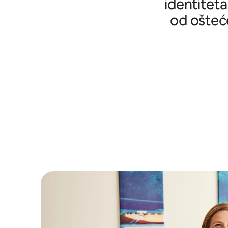
identiteta
od ošteće