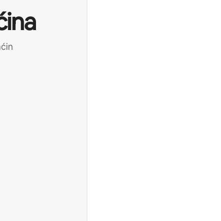
ćina
aćin