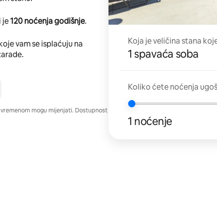
 je
120 noćenja godišnje
.
Koja je veličina stana koj
koje vam se isplaćuju na
1 spavaća soba
zarade.
Koliko ćete noćenja ugo
e vremenom mogu mijenjati. Dostupnost
1 noćenje