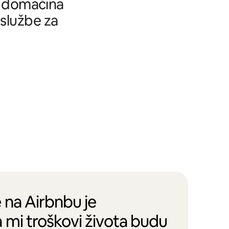
tu domaćina
 službe za
 na Airbnbu je
 mi troškovi života budu