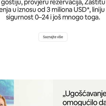
 gostiju, provjeru rezervacija, Zašti
nja u iznosu od 3 miliona USD*, liniju
sigurnost 0–24 i još mnogo toga.
Saznajte više
„Ugošćavanje
omogućilo da