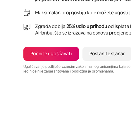
Maksimalan broj gostiju koje možete ugostiti
Zgrada dobija
25% udio u prihodu
od isplata 
Airbnbu, što se izražava na osnovu procjene 
Počnite ugošćavati
Postanite stanar
Ugošćavanje podliježe važećim zakonima i ograničenjima koja s
jedinice nije zagarantovana i podložna je promjenama.
Vaša potencijalna zarada iznosi BAM790 mjesečno