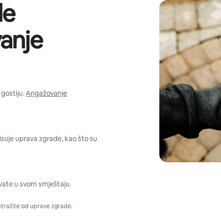
de
anje
gostiju.
Angažovanje
pisuje uprava zgrade, kao što su
vate u svom smještaju.
atražite od uprave zgrade.