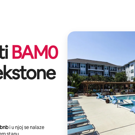
ti
BAM
0
ekstone
rbnb
i u njoj se nalaze
em stanu.