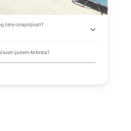
eg ćete iznajmljivati?
šćavati putem Airbnba?