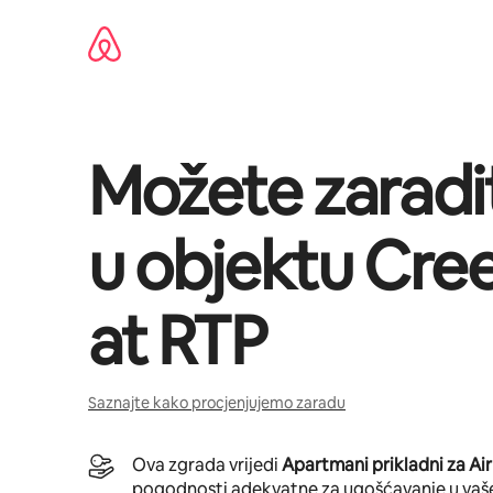
Pređi
na
sadržaj
Možete zaradi
u objektu
Cre
at RTP
Saznajte kako procjenjujemo zaradu
Ova zgrada vrijedi
Apartmani prikladni za Ai
pogodnosti adekvatne za ugošćavanje u vaš