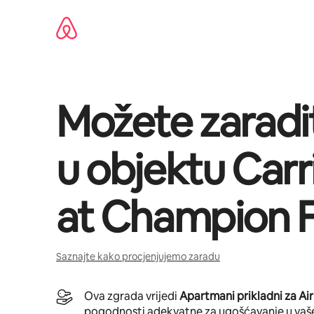
Pređi
na
sadržaj
Možete zaradi
u objektu
Carr
at Champion F
Saznajte kako procjenjujemo zaradu
Ova zgrada vrijedi
Apartmani prikladni za Ai
pogodnosti adekvatne za ugošćavanje u vaš