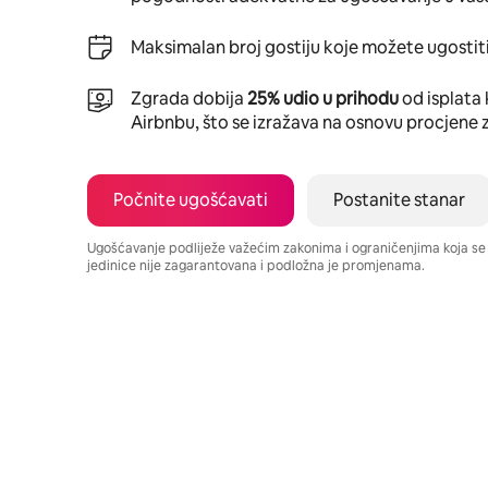
Maksimalan broj gostiju koje možete ugostiti
Zgrada dobija
25% udio u prihodu
od isplata 
Airbnbu, što se izražava na osnovu procjene 
Počnite ugošćavati
Postanite stanar
Ugošćavanje podliježe važećim zakonima i ograničenjima koja s
jedinice nije zagarantovana i podložna je promjenama.
Vaša potencijalna zarada iznosi BAM873 mjesečno