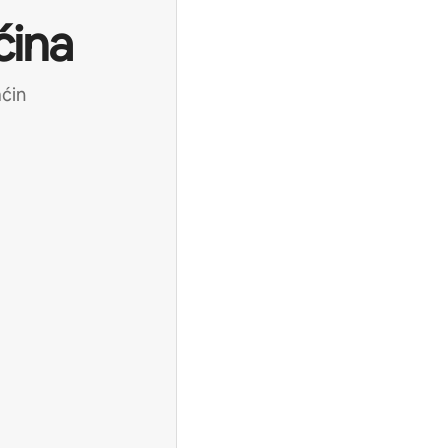
ćina
aćin