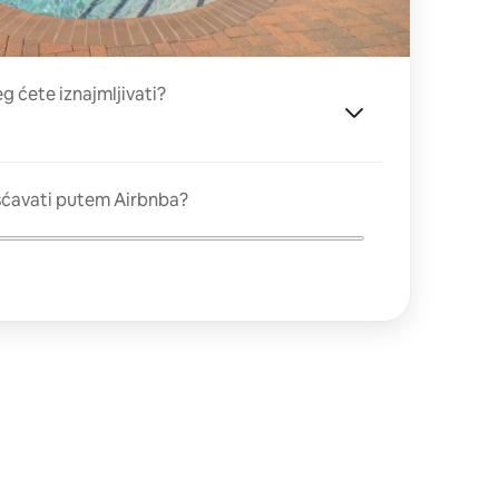
eg ćete iznajmljivati?
šćavati putem Airbnba?