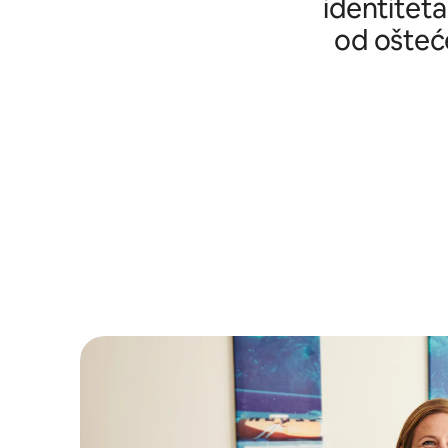
identiteta
od ošteće