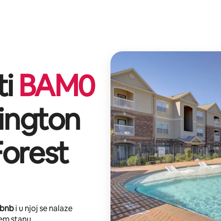
ti
BAM
0
ington
orest
rbnb
i u njoj se nalaze
em stanu.