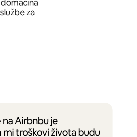
tu domaćina
 službe za
 na Airbnbu je
 mi troškovi života budu