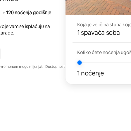
 je
120 noćenja godišnje
.
Koja je veličina stana koj
koje vam se isplaćuju na
1 spavaća soba
zarade.
Koliko ćete noćenja ugo
e vremenom mogu mijenjati. Dostupnost
1 noćenje