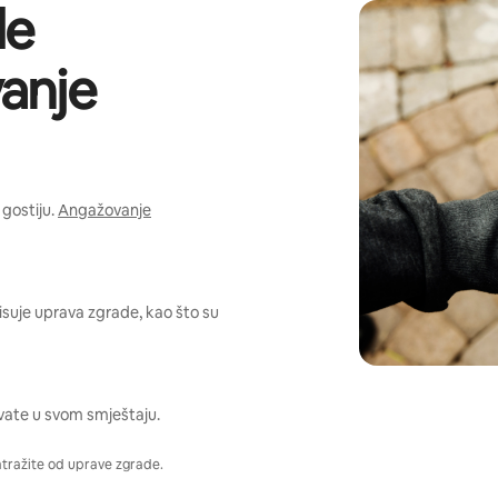
de
anje
gostiju.
Angažovanje
pisuje uprava zgrade, kao što su
vate u svom smještaju.
atražite od uprave zgrade.