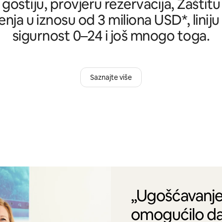
 gostiju, provjeru rezervacija, Zašti
nja u iznosu od 3 miliona USD*, liniju
sigurnost 0–24 i još mnogo toga.
Saznajte više
„Ugošćavanje
omogućilo da