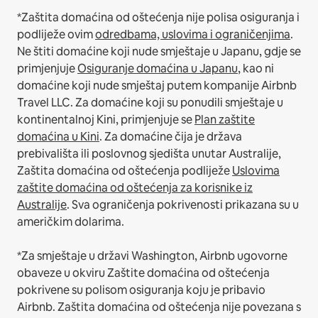
*Zaštita domaćina od oštećenja nije polisa osiguranja i
podliježe ovim
odredbama, uslovima i ograničenjima
.
Ne štiti domaćine koji nude smještaje u Japanu, gdje se
primjenjuje
Osiguranje domaćina u Japanu
, kao ni
domaćine koji nude smještaj putem kompanije Airbnb
Travel LLC.
Za domaćine koji su ponudili smještaje u
kontinentalnoj Kini, primjenjuje se
Plan zaštite
domaćina u Kini
.
Za domaćine čija je država
prebivališta ili poslovnog sjedišta unutar Australije,
Zaštita domaćina od oštećenja podliježe
Uslovima
zaštite domaćina od oštećenja za korisnike iz
Australije
. Sva ograničenja pokrivenosti prikazana su u
američkim dolarima.
*Za smještaje u državi Washington, Airbnb ugovorne
obaveze u okviru Zaštite domaćina od oštećenja
pokrivene su polisom osiguranja koju je pribavio
Airbnb. Zaštita domaćina od oštećenja nije povezana s