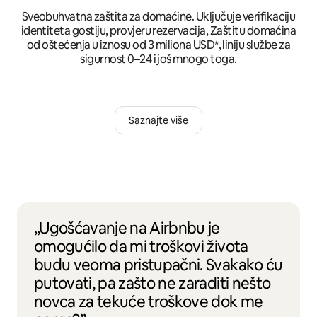
Sveobuhvatna zaštita za domaćine. Uključuje verifikaciju
identiteta gostiju, provjeru rezervacija, Zaštitu domaćina
od oštećenja u iznosu od 3 miliona USD*, liniju službe za
sigurnost 0–24 i još mnogo toga.
Saznajte više
„Ugošćavanje na Airbnbu je
omogućilo da mi troškovi života
budu veoma pristupačni. Svakako ću
putovati, pa zašto ne zaraditi nešto
novca za tekuće troškove dok me