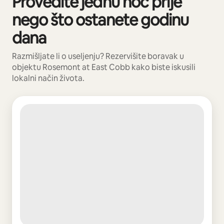
Provedite jednu noć prije
nego što ostanete godinu
dana
Razmišljate li o useljenju? Rezervišite boravak u
objektu Rosemont at East Cobb kako biste iskusili
lokalni način života.