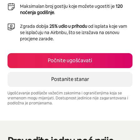
Maksimalan broj gostiju koje možete ugostiti je
120
noćenja godišnje
.
Zgrada dobija
25% udio u prihodu
od isplata koje vam
se isplaćuju na Airbnbu, što se izražava na osnovu
procjene zarade.
Počnite ugošćavati
Postanite stanar
Ugošćavanje podliježe važećim zakonima i ograničenjima koja se
vremenom mogu mijenjati. Dostupnost jedinice nije zagarantovana i
podložna je promjenama.
Vaša potencijalna zarada iznosi BAM1381 mjesečno
Prikazano 0 od 0 stavki