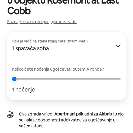
u objektu
Rosemont at East
Cobb
Saznajte kako procjenjujemo zaradu
Koja je veličina stana kojeg ćete iznajmljivati?
1 spavaća soba
Koliko ćete noćenja ugošćavati putem Airbnba?
1 noćenje
Ova zgrada vrijedi
Apartmani prikladni za Airbnb
i u njoj
se nalaze pogodnosti adekvatne za ugošćavanje u
vašem stanu.