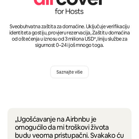
Sveobuhvatna zaštita za domaćine. Uključuje verifikaciju
identiteta gostiju, provjeru rezervacija, Zaštitu domaćina
od oštećenja u iznosu od 3 miliona USD*, liniju službe za
sigurnost 0–24 i još mnogo toga.
Saznajte više
„Ugošćavanje na Airbnbu je
omogućilo da mi troškovi života
budu veoma pristupačni. Svakako ću