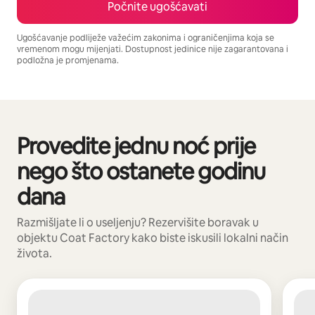
Počnite ugošćavati
Ugošćavanje podliježe važećim zakonima i ograničenjima koja se
vremenom mogu mijenjati. Dostupnost jedinice nije zagarantovana i
podložna je promjenama.
Vaša potencijalna zarada iznosi BAM1811 mjesečno
Provedite jednu noć prije
Prikazano 0 od 0 stavki
nego što ostanete godinu
dana
Razmišljate li o useljenju? Rezervišite boravak u
objektu Coat Factory kako biste iskusili lokalni način
života.