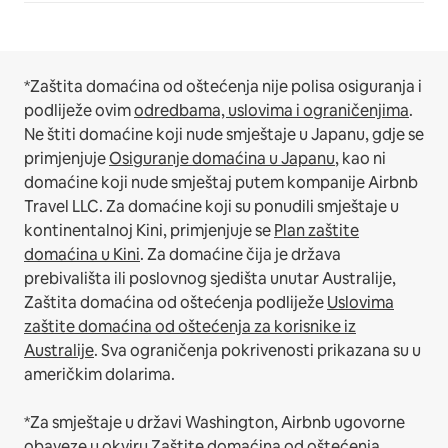
*Zaštita domaćina od oštećenja nije polisa osiguranja i
podliježe ovim
odredbama, uslovima i ograničenjima
.
Ne štiti domaćine koji nude smještaje u Japanu, gdje se
primjenjuje
Osiguranje domaćina u Japanu
, kao ni
domaćine koji nude smještaj putem kompanije Airbnb
Travel LLC.
Za domaćine koji su ponudili smještaje u
kontinentalnoj Kini, primjenjuje se
Plan zaštite
domaćina u Kini
.
Za domaćine čija je država
prebivališta ili poslovnog sjedišta unutar Australije,
Zaštita domaćina od oštećenja podliježe
Uslovima
zaštite domaćina od oštećenja za korisnike iz
Australije
. Sva ograničenja pokrivenosti prikazana su u
američkim dolarima.
*Za smještaje u državi Washington, Airbnb ugovorne
obaveze u okviru Zaštite domaćina od oštećenja