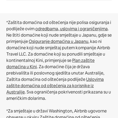
*Zaštita domaćina od oštećenja nije polisa osiguranja i
podliježe ovim
odredbama, uslovima i ograničenjima
.
Ne štiti domaćine koji nude smještaje u Japanu, gdje se
primjenjuje
Osiguranje domaćina u Japanu
, kao ni
domaćine koji nude smještaj putem kompanije Airbnb
Travel LLC.
Za domaćine koji su ponudili smještaje u
kontinentalnoj Kini, primjenjuje se
Plan zaštite
domaćina u Kini
.
Za domaćine čija je država
prebivališta ili poslovnog sjedišta unutar Australije,
Zaštita domaćina od oštećenja podliježe
Uslovima
zaštite domaćina od oštećenja za korisnike iz
Australije
. Sva ograničenja pokrivenosti prikazana su u
američkim dolarima.
*Za smještaje u državi Washington, Airbnb ugovorne
obaveze u okviru Zaštite domaćina od oštećenja