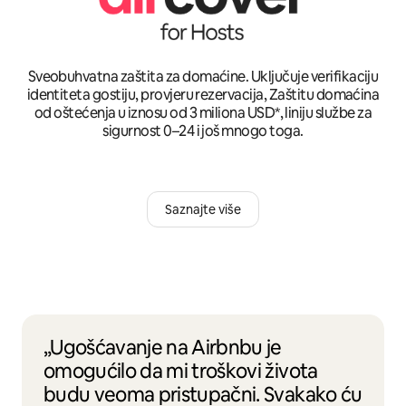
Sveobuhvatna zaštita za domaćine. Uključuje verifikaciju
identiteta gostiju, provjeru rezervacija, Zaštitu domaćina
od oštećenja u iznosu od 3 miliona USD*, liniju službe za
sigurnost 0–24 i još mnogo toga.
Saznajte više
„Ugošćavanje na Airbnbu je
omogućilo da mi troškovi života
budu veoma pristupačni. Svakako ću