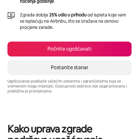
noćenja godišnje
.
Zgrada dobija
25% udio u prihodu
od isplata koje vam
se isplaćuju na Airbnbu, što se izražava na osnovu
procjene zarade.
Počnite ugošćavati
Postanite stanar
Ugošćavanje podliježe važećim zakonima i ograničenjima koja se
vremenom mogu mijenjati. Dostupnost jedinice nije zagarantovana i
podložna je promjenama.
Vaša potencijalna zarada iznosi BAM998 mjesečno
Kako uprava zgrade