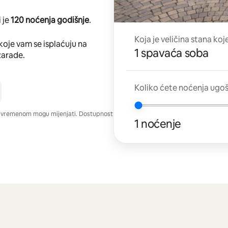
 je
120 noćenja godišnje
.
Koja je veličina stana koj
koje vam se isplaćuju na
1 spavaća soba
zarade.
Koliko ćete noćenja ugo
e vremenom mogu mijenjati. Dostupnost
1 noćenje