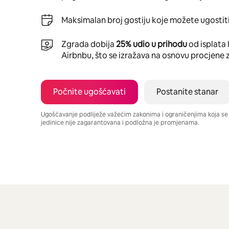
Maksimalan broj gostiju koje možete ugostiti
Zgrada dobija
25% udio u prihodu
od isplata 
Airbnbu, što se izražava na osnovu procjene 
Počnite ugošćavati
Postanite stanar
Ugošćavanje podliježe važećim zakonima i ograničenjima koja s
jedinice nije zagarantovana i podložna je promjenama.
Vaša potencijalna zarada iznosi BAM1716 mjesečno