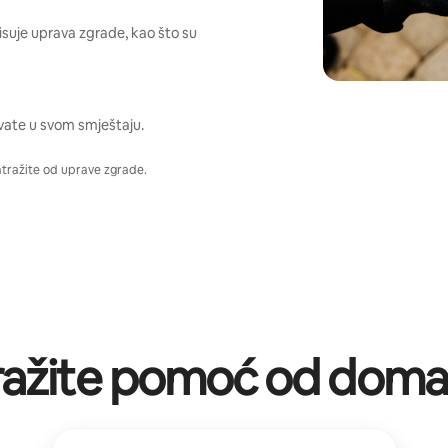
pisuje uprava zgrade, kao što su
vate u svom smještaju.
atražite od uprave zgrade.
ražite pomoć od doma