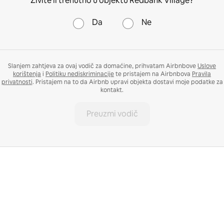
Živite li trenutno u objektu Redbank Village?
Da
Ne
Slanjem zahtjeva za ovaj vodič za domaćine, prihvatam Airbnbove
Uslove
korištenja
i
Politiku nediskriminacije
te pristajem na Airbnbova
Pravila
privatnosti
. Pristajem na to da Airbnb upravi objekta dostavi moje podatke za
kontakt.
Preuzmi vodič