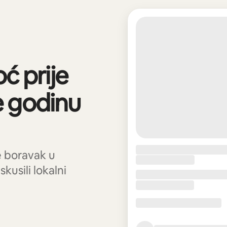
ć prije
e godinu
te boravak u
kusili lokalni