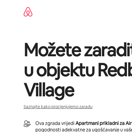
Pređi
na
sadržaj
Možete zaradi
u objektu
Red
Village
Saznajte kako procjenjujemo zaradu
Ova zgrada vrijedi
Apartmani prikladni za Ai
pogodnosti adekvatne za ugošćavanje u vaš