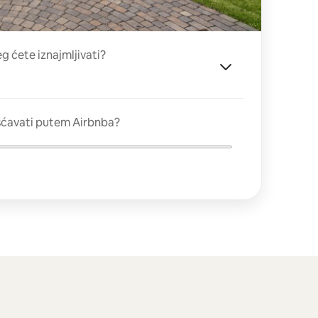
eg ćete iznajmljivati?
šćavati putem Airbnba?