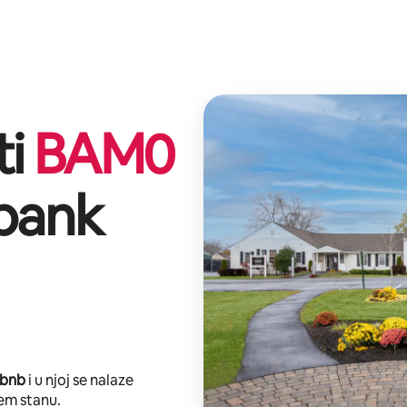
ti
BAM
0
bank
rbnb
i u njoj se nalaze
em stanu.