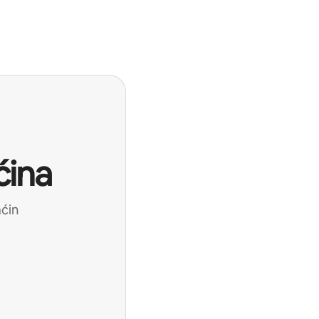
ćina
aćin