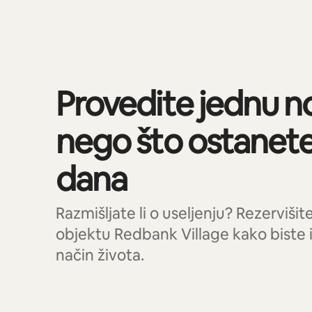
Prikazano 0 od 0 stavki
Provedite jednu no
nego što ostanet
dana
Razmišljate li o useljenju? Rezerviši
objektu Redbank Village kako biste is
način života.