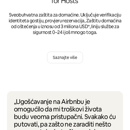
Sveobuhvatna zaštita za domaćine. Uključuje verifikaciju
identiteta gostiju, provjeru rezervacija, Zaštitu domaćina
od oštećenja u iznosu od 3 miliona USD*, liniju službe za
sigurnost 0–24 i još mnogo toga.
Saznajte više
„Ugošćavanje na Airbnbu je
omogućilo da mi troškovi života
budu veoma pristupačni. Svakako ću
putovati, pa zašto ne zaraditi nešto