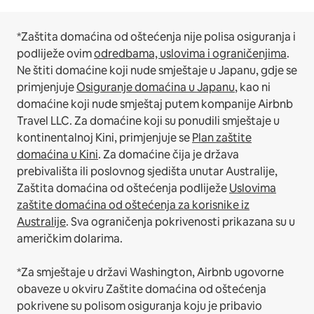
*Zaštita domaćina od oštećenja nije polisa osiguranja i
podliježe ovim
odredbama, uslovima i ograničenjima
.
Ne štiti domaćine koji nude smještaje u Japanu, gdje se
primjenjuje
Osiguranje domaćina u Japanu
, kao ni
domaćine koji nude smještaj putem kompanije Airbnb
Travel LLC.
Za domaćine koji su ponudili smještaje u
kontinentalnoj Kini, primjenjuje se
Plan zaštite
domaćina u Kini
.
Za domaćine čija je država
prebivališta ili poslovnog sjedišta unutar Australije,
Zaštita domaćina od oštećenja podliježe
Uslovima
zaštite domaćina od oštećenja za korisnike iz
Australije
. Sva ograničenja pokrivenosti prikazana su u
američkim dolarima.
*Za smještaje u državi Washington, Airbnb ugovorne
obaveze u okviru Zaštite domaćina od oštećenja
pokrivene su polisom osiguranja koju je pribavio