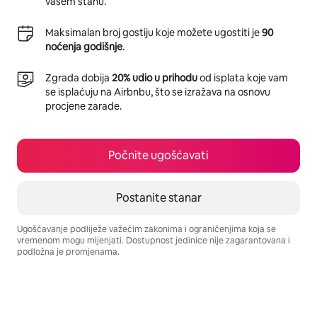
vašem stanu.
Maksimalan broj gostiju koje možete ugostiti je
90
noćenja godišnje
.
Zgrada dobija
20% udio u prihodu
od isplata koje vam
se isplaćuju na Airbnbu, što se izražava na osnovu
procjene zarade.
Počnite ugošćavati
Postanite stanar
Ugošćavanje podliježe važećim zakonima i ograničenjima koja se
vremenom mogu mijenjati. Dostupnost jedinice nije zagarantovana i
podložna je promjenama.
Vaša potencijalna zarada iznosi BAM1214 mjesečno