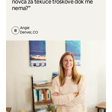
novca za tekuće troškove dok me
nema?”
Angie
Denver, CO