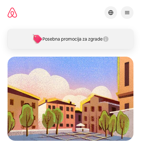
Pređi
na
sadržaj
Posebna promocija za zgrade