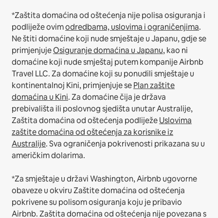
*Zaštita domaćina od oštećenja nije polisa osiguranja i
podliježe ovim
odredbama, uslovima i ograničenjima
.
Ne štiti domaćine koji nude smještaje u Japanu, gdje se
primjenjuje
Osiguranje domaćina u Japanu
, kao ni
domaćine koji nude smještaj putem kompanije Airbnb
Travel LLC.
Za domaćine koji su ponudili smještaje u
kontinentalnoj Kini, primjenjuje se
Plan zaštite
domaćina u Kini
.
Za domaćine čija je država
prebivališta ili poslovnog sjedišta unutar Australije,
Zaštita domaćina od oštećenja podliježe
Uslovima
zaštite domaćina od oštećenja za korisnike iz
Australije
. Sva ograničenja pokrivenosti prikazana su u
američkim dolarima.
*Za smještaje u državi Washington, Airbnb ugovorne
obaveze u okviru Zaštite domaćina od oštećenja
pokrivene su polisom osiguranja koju je pribavio
Airbnb. Zaštita domaćina od oštećenja nije povezana s