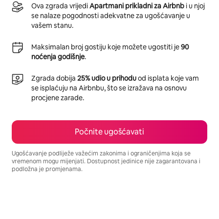
Ova zgrada vrijedi
Apartmani prikladni za Airbnb
i u njoj
se nalaze pogodnosti adekvatne za ugošćavanje u
vašem stanu.
Maksimalan broj gostiju koje možete ugostiti je
90
noćenja godišnje
.
Zgrada dobija
25% udio u prihodu
od isplata koje vam
se isplaćuju na Airbnbu, što se izražava na osnovu
procjene zarade.
Počnite ugošćavati
Ugošćavanje podliježe važećim zakonima i ograničenjima koja se
vremenom mogu mijenjati. Dostupnost jedinice nije zagarantovana i
podložna je promjenama.
Vaša potencijalna zarada iznosi BAM1233 mjesečno