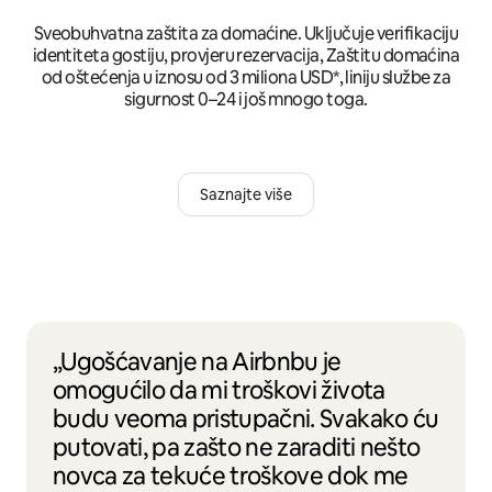
Sveobuhvatna zaštita za domaćine. Uključuje verifikaciju
identiteta gostiju, provjeru rezervacija, Zaštitu domaćina
od oštećenja u iznosu od 3 miliona USD*, liniju službe za
sigurnost 0–24 i još mnogo toga.
Saznajte više
„Ugošćavanje na Airbnbu je
omogućilo da mi troškovi života
budu veoma pristupačni. Svakako ću
putovati, pa zašto ne zaraditi nešto
novca za tekuće troškove dok me