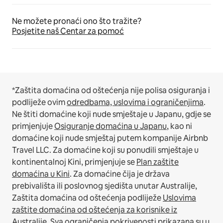
Ne možete pronaći ono što tražite?
Posjetite naš Centar za pomoć
*Zaštita domaćina od oštećenja nije polisa osiguranja i
podliježe ovim
odredbama, uslovima i ograničenjima
.
Ne štiti domaćine koji nude smještaje u Japanu, gdje se
primjenjuje
Osiguranje domaćina u Japanu
, kao ni
domaćine koji nude smještaj putem kompanije Airbnb
Travel LLC.
Za domaćine koji su ponudili smještaje u
kontinentalnoj Kini, primjenjuje se
Plan zaštite
domaćina u Kini
.
Za domaćine čija je država
prebivališta ili poslovnog sjedišta unutar Australije,
Zaštita domaćina od oštećenja podliježe
Uslovima
zaštite domaćina od oštećenja za korisnike iz
Australije
. Sva ograničenja pokrivenosti prikazana su u