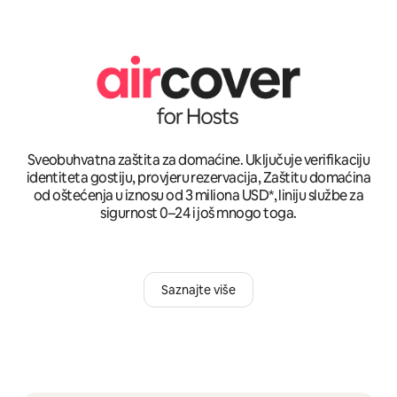
Sveobuhvatna zaštita za domaćine. Uključuje verifikaciju
identiteta gostiju, provjeru rezervacija, Zaštitu domaćina
od oštećenja u iznosu od 3 miliona USD*, liniju službe za
sigurnost 0–24 i još mnogo toga.
Saznajte više