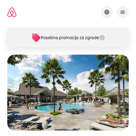
Pređi
na
sadržaj
Posebna promocija za zgrade