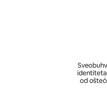
Sveobuhva
identiteta
od ošteće