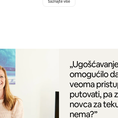
Saznajte više
„Ugošćavanje
omogućilo da
veoma pristu
putovati, pa 
novca za tek
nema?”