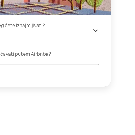
eg ćete iznajmljivati?
šćavati putem Airbnba?