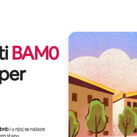
ti
BAM
0
per
rbnb
i u njoj se nalaze
em stanu.