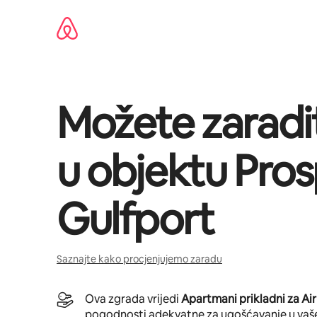
Pređi
na
sadržaj
Možete zaradi
u objektu
Pros
Gulfport
Saznajte kako procjenjujemo zaradu
Ova zgrada vrijedi
Apartmani prikladni za Ai
pogodnosti adekvatne za ugošćavanje u vaš