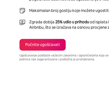
Maksimalan broj gostiju koje možete ugostiti
Zgrada dobija
25% udio u prihodu
od isplata 
Airbnbu, što se izražava na osnovu procjene 
Počnite ugošćavati
Ugošćavanje podliježe važećim zakonima i ograničenjima koja s
jedinice nije zagarantovana i podložna je promjenama.
Vaša potencijalna zarada iznosi BAM1551 mjesečno