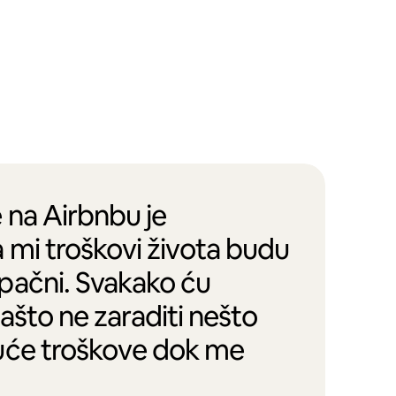
 na Airbnbu je
 mi troškovi života budu
pačni. Svakako ću
zašto ne zaraditi nešto
uće troškove dok me