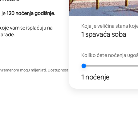
 je
120 noćenja godišnje
.
Koja je veličina stana koj
koje vam se isplaćuju na
1 spavaća soba
zarade.
Koliko ćete noćenja ugo
e vremenom mogu mijenjati. Dostupnost
1 noćenje