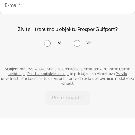
E-mail*
Živite li trenutno u objektu Prosper Gulfport?
Da
Ne
Slanjem zahtjeva za ovaj vodič za domaćine, prihvatam Airbnbove
Uslove
korištenja
i
Politiku nediskriminacije
te pristajem na Airbnbova
Pravila
privatnosti
. Pristajem na to da Airbnb upravi objekta dostavi moje podatke za
kontakt.
Preuzmi vodič