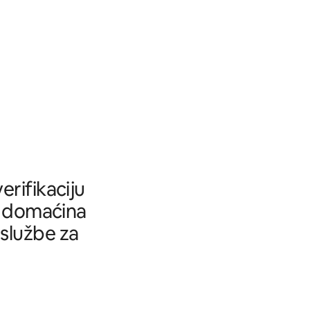
rifikaciju
tu domaćina
 službe za