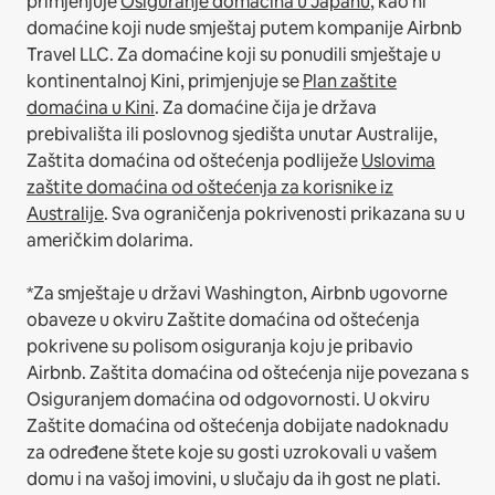
primjenjuje
Osiguranje domaćina u Japanu
, kao ni
domaćine koji nude smještaj putem kompanije Airbnb
Travel LLC.
Za domaćine koji su ponudili smještaje u
kontinentalnoj Kini, primjenjuje se
Plan zaštite
domaćina u Kini
.
Za domaćine čija je država
prebivališta ili poslovnog sjedišta unutar Australije,
Zaštita domaćina od oštećenja podliježe
Uslovima
zaštite domaćina od oštećenja za korisnike iz
Australije
. Sva ograničenja pokrivenosti prikazana su u
američkim dolarima.
*Za smještaje u državi Washington, Airbnb ugovorne
obaveze u okviru Zaštite domaćina od oštećenja
pokrivene su polisom osiguranja koju je pribavio
Airbnb. Zaštita domaćina od oštećenja nije povezana s
Osiguranjem domaćina od odgovornosti. U okviru
Zaštite domaćina od oštećenja dobijate nadoknadu
za određene štete koje su gosti uzrokovali u vašem
domu i na vašoj imovini, u slučaju da ih gost ne plati.