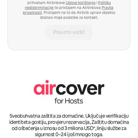
prihvatam Airbnbove
Uslove korištenja
i
Politiku
nediskriminacije
te pristajem na Airbnbova
Pravila
privatnosti
. Pristajem na to da Airbnb upravi objekta
dostavi moje podatke za kontakt.
Preuzmi vodič
Sveobuhvatna zaštita za domaćine. Uključuje verifikaciju
identiteta gostiju, provjeru rezervacija, Zaštitu domaćina
od oštećenja u iznosu od 3 miliona USD*, liniju službe za
sigurnost 0–24 i još mnogo toga.