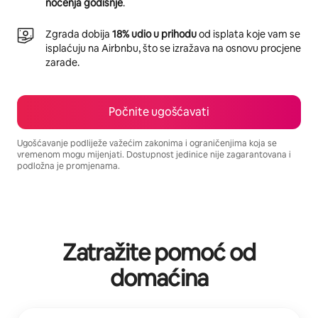
noćenja godišnje
.
Zgrada dobija
18% udio u prihodu
od isplata koje vam se
isplaćuju na Airbnbu, što se izražava na osnovu procjene
zarade.
Počnite ugošćavati
Ugošćavanje podliježe važećim zakonima i ograničenjima koja se
vremenom mogu mijenjati. Dostupnost jedinice nije zagarantovana i
podložna je promjenama.
Vaša potencijalna zarada iznosi BAM2914 mjesečno
Zatražite pomoć od
domaćina