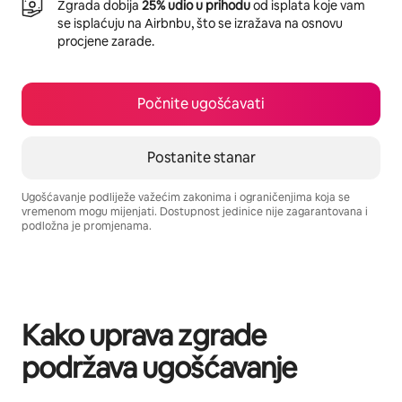
Zgrada dobija
25% udio u prihodu
od isplata koje vam
se isplaćuju na Airbnbu, što se izražava na osnovu
procjene zarade.
Počnite ugošćavati
Postanite stanar
Ugošćavanje podliježe važećim zakonima i ograničenjima koja se
vremenom mogu mijenjati. Dostupnost jedinice nije zagarantovana i
podložna je promjenama.
Vaša potencijalna zarada iznosi BAM1196 mjesečno
Kako uprava zgrade
podržava ugošćavanje