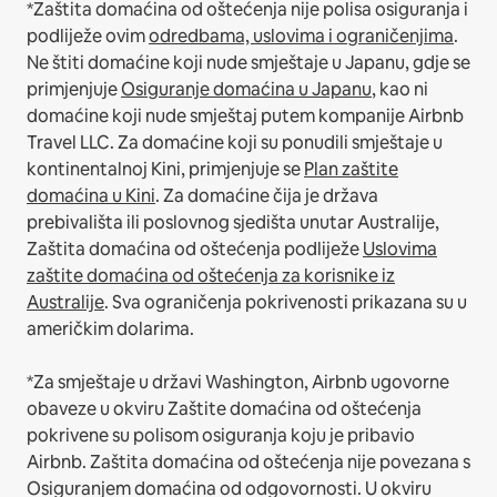
*Zaštita domaćina od oštećenja nije polisa osiguranja i
podliježe ovim
odredbama, uslovima i ograničenjima
.
Ne štiti domaćine koji nude smještaje u Japanu, gdje se
primjenjuje
Osiguranje domaćina u Japanu
, kao ni
domaćine koji nude smještaj putem kompanije Airbnb
Travel LLC.
Za domaćine koji su ponudili smještaje u
kontinentalnoj Kini, primjenjuje se
Plan zaštite
domaćina u Kini
.
Za domaćine čija je država
prebivališta ili poslovnog sjedišta unutar Australije,
Zaštita domaćina od oštećenja podliježe
Uslovima
zaštite domaćina od oštećenja za korisnike iz
Australije
. Sva ograničenja pokrivenosti prikazana su u
američkim dolarima.
*Za smještaje u državi Washington, Airbnb ugovorne
obaveze u okviru Zaštite domaćina od oštećenja
pokrivene su polisom osiguranja koju je pribavio
Airbnb. Zaštita domaćina od oštećenja nije povezana s
Osiguranjem domaćina od odgovornosti. U okviru