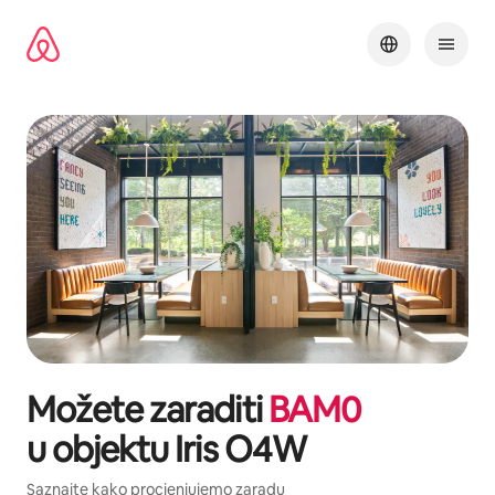
Pređi
na
sadržaj
Možete zaraditi
BAM
0
u objektu
Iris O4W
Saznajte kako procjenjujemo zaradu