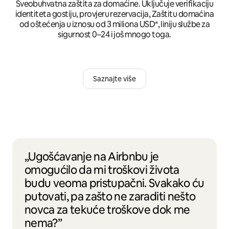
Sveobuhvatna zaštita za domaćine. Uključuje verifikaciju
identiteta gostiju, provjeru rezervacija, Zaštitu domaćina
od oštećenja u iznosu od 3 miliona USD*, liniju službe za
sigurnost 0–24 i još mnogo toga.
Saznajte više
„Ugošćavanje na Airbnbu je
omogućilo da mi troškovi života
budu veoma pristupačni. Svakako ću
putovati, pa zašto ne zaraditi nešto
novca za tekuće troškove dok me
nema?”