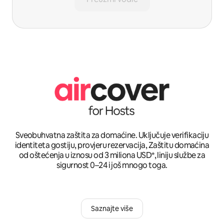
Sveobuhvatna zaštita za domaćine. Uključuje verifikaciju
identiteta gostiju, provjeru rezervacija, Zaštitu domaćina
od oštećenja u iznosu od 3 miliona USD*, liniju službe za
sigurnost 0–24 i još mnogo toga.
Saznajte više