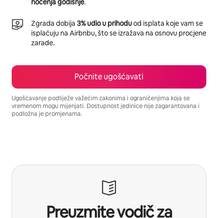
noćenja godišnje
.
Zgrada dobija
3% udio u prihodu
od isplata koje vam se
isplaćuju na Airbnbu, što se izražava na osnovu procjene
zarade.
Počnite ugošćavati
Ugošćavanje podliježe važećim zakonima i ograničenjima koja se
vremenom mogu mijenjati. Dostupnost jedinice nije zagarantovana i
podložna je promjenama.
Vaša potencijalna zarada iznosi BAM24721 mjesečno
Preuzmite vodič za