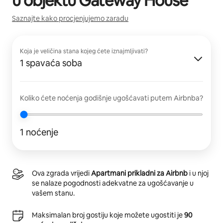
u objektu
Gateway House
Saznajte kako procjenjujemo zaradu
Koja je veličina stana kojeg ćete iznajmljivati?
1 spavaća soba
Koliko ćete noćenja godišnje ugošćavati putem Airbnba?
1 noćenje
Ova zgrada vrijedi
Apartmani prikladni za Airbnb
i u njoj
se nalaze pogodnosti adekvatne za ugošćavanje u
vašem stanu.
Maksimalan broj gostiju koje možete ugostiti je
90