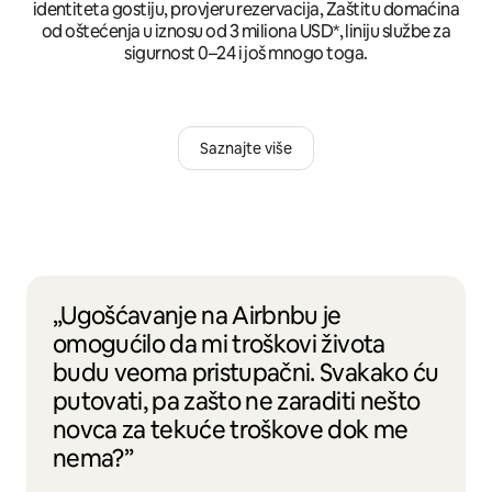
identiteta gostiju, provjeru rezervacija, Zaštitu domaćina
od oštećenja u iznosu od 3 miliona USD*, liniju službe za
sigurnost 0–24 i još mnogo toga.
Saznajte više
„Ugošćavanje na Airbnbu je
omogućilo da mi troškovi života
budu veoma pristupačni. Svakako ću
putovati, pa zašto ne zaraditi nešto
novca za tekuće troškove dok me
nema?”