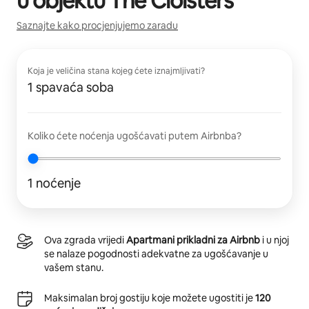
u objektu
The Cloisters
Saznajte kako procjenjujemo zaradu
Koja je veličina stana kojeg ćete iznajmljivati?
1 spavaća soba
Koliko ćete noćenja ugošćavati putem Airbnba?
1 noćenje
Ova zgrada vrijedi
Apartmani prikladni za Airbnb
i u njoj
se nalaze pogodnosti adekvatne za ugošćavanje u
vašem stanu.
Maksimalan broj gostiju koje možete ugostiti je
120