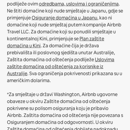
podliježe ovim
odredbama, uslovima i ograničenjima
.
Ne štiti domaćine koji nude smještaje u Japanu, gdje se
primjenjuje
Osiguranje domaćina u Japanu
, kao ni
domaćine koji nude smještaj putem kompanije Airbnb
Travel LLC.
Za domaćine koji su ponudili smještaje u
kontinentalnoj Kini, primjenjuje se
Plan zaštite
domaćina u Kini
.
Za domaćine čija je država
prebivališta ili poslovnog sjedišta unutar Australije,
Zaštita domaćina od oštećenja podliježe
Uslovima
zaštite domaćina od oštećenja za korisnike iz
Australije
. Sva ograničenja pokrivenosti prikazana su u
američkim dolarima.
*Za smještaje u državi Washington, Airbnb ugovorne
obaveze u okviru Zaštite domaćina od oštećenja
pokrivene su polisom osiguranja koju je pribavio
Airbnb. Zaštita domaćina od oštećenja nije povezana s
Osiguranjem domaćina od odgovornosti. U okviru
Zaštite domaćina od oštećenja dobijate nadoknadu