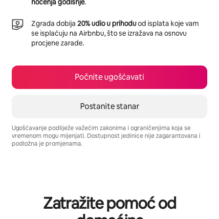
noćenja godišnje
.
Zgrada dobija
20% udio u prihodu
od isplata koje vam
se isplaćuju na Airbnbu, što se izražava na osnovu
procjene zarade.
Počnite ugošćavati
Postanite stanar
Ugošćavanje podliježe važećim zakonima i ograničenjima koja se
vremenom mogu mijenjati. Dostupnost jedinice nije zagarantovana i
podložna je promjenama.
Vaša potencijalna zarada iznosi BAM1118 mjesečno
Zatražite pomoć od