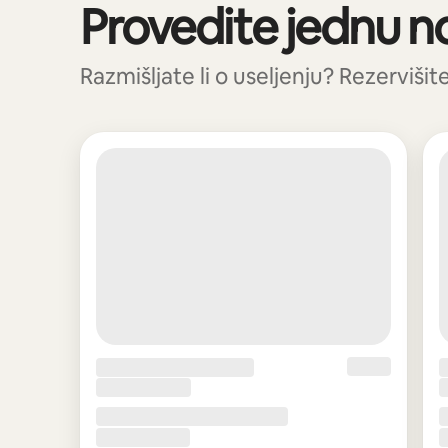
Provedite jednu n
Prikazano 0 od 0 stavki
Razmišljate li o useljenju? Rezervišit