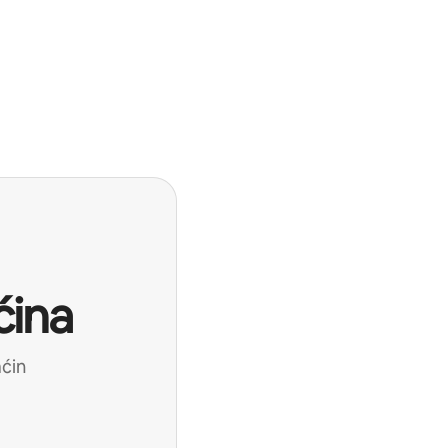
ćina
aćin