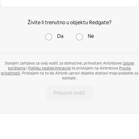
Živite li trenutno u objektu Redgate?
Da
Ne
Slanjem zahtjeva za ovaj vodič za domaćine, prihvatam Airbnbove
Uslove
korištenja
i
Politiku nediskriminacije
te pristajem na Airbnbova
Pravila
privatnosti
. Pristajem na to da Airbnb upravi objekta dostavi moje podatke za
kontakt.
Preuzmi vodič