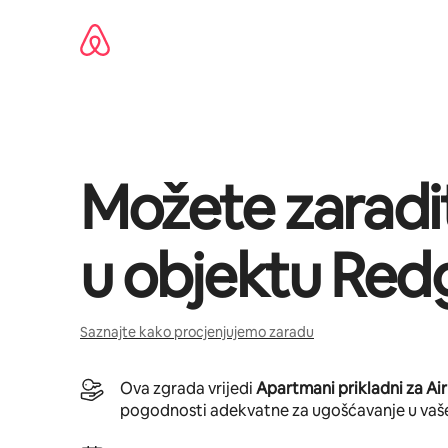
Pređi
na
sadržaj
Možete zaradi
u objektu
Red
Saznajte kako procjenjujemo zaradu
Ova zgrada vrijedi
Apartmani prikladni za Ai
pogodnosti adekvatne za ugošćavanje u vaš