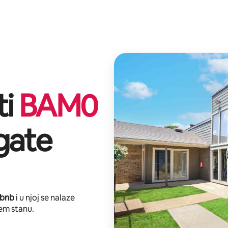
ti
BAM
0
gate
rbnb
i u njoj se nalaze
em stanu.