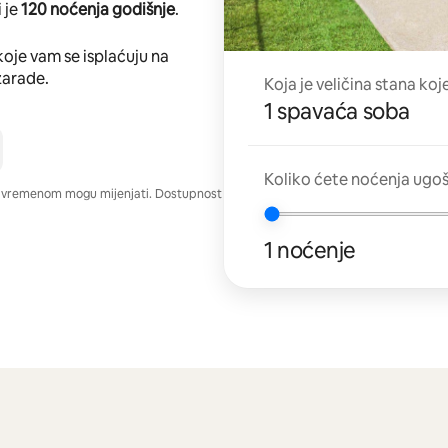
 je
120 noćenja godišnje
.
koje vam se isplaćuju na
zarade.
Koja je veličina stana koj
1 spavaća soba
Koliko ćete noćenja ugo
e vremenom mogu mijenjati. Dostupnost
1 noćenje