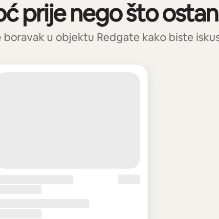
oć prije nego što osta
e boravak u objektu Redgate kako biste iskusil