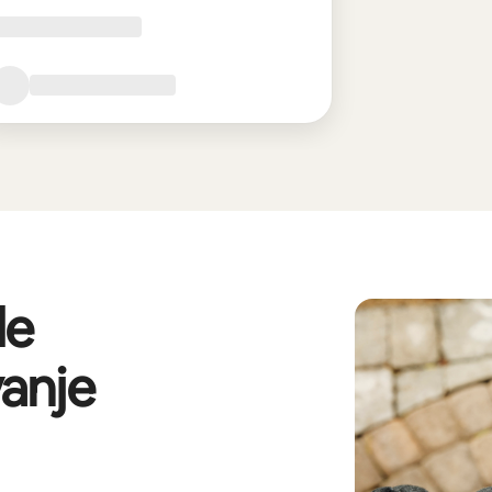
de
anje