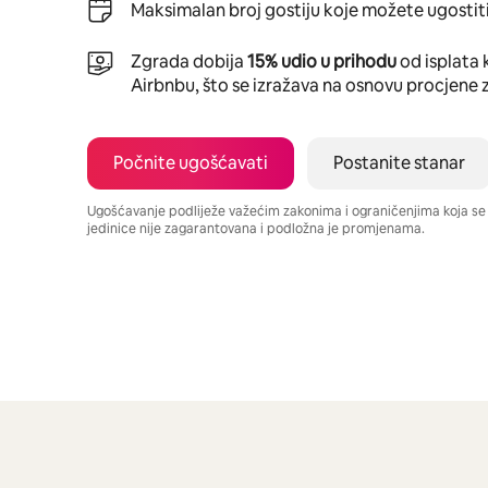
Maksimalan broj gostiju koje možete ugostiti
Zgrada dobija
15% udio u prihodu
od isplata 
Airbnbu, što se izražava na osnovu procjene 
Počnite ugošćavati
Postanite stanar
Ugošćavanje podliježe važećim zakonima i ograničenjima koja s
jedinice nije zagarantovana i podložna je promjenama.
Vaša potencijalna zarada iznosi BAM772 mjesečno