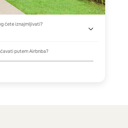
eg ćete iznajmljivati?
šćavati putem Airbnba?