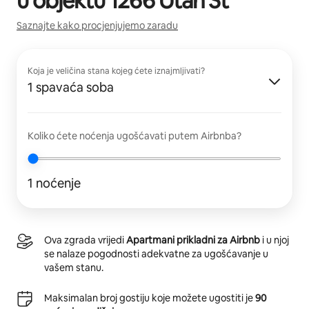
u objektu
1266 Utah St
Saznajte kako procjenjujemo zaradu
Koja je veličina stana kojeg ćete iznajmljivati?
1 spavaća soba
Koliko ćete noćenja ugošćavati putem Airbnba?
1 noćenje
Ova zgrada vrijedi
Apartmani prikladni za Airbnb
i u njoj
se nalaze pogodnosti adekvatne za ugošćavanje u
vašem stanu.
Maksimalan broj gostiju koje možete ugostiti je
90