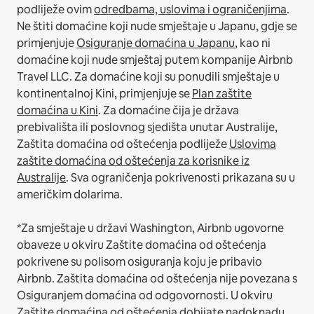
podliježe ovim
odredbama, uslovima i ograničenjima
.
Ne štiti domaćine koji nude smještaje u Japanu, gdje se
primjenjuje
Osiguranje domaćina u Japanu
, kao ni
domaćine koji nude smještaj putem kompanije Airbnb
Travel LLC.
Za domaćine koji su ponudili smještaje u
kontinentalnoj Kini, primjenjuje se
Plan zaštite
domaćina u Kini
.
Za domaćine čija je država
prebivališta ili poslovnog sjedišta unutar Australije,
Zaštita domaćina od oštećenja podliježe
Uslovima
zaštite domaćina od oštećenja za korisnike iz
Australije
. Sva ograničenja pokrivenosti prikazana su u
američkim dolarima.
*Za smještaje u državi Washington, Airbnb ugovorne
obaveze u okviru Zaštite domaćina od oštećenja
pokrivene su polisom osiguranja koju je pribavio
Airbnb. Zaštita domaćina od oštećenja nije povezana s
Osiguranjem domaćina od odgovornosti. U okviru
Zaštite domaćina od oštećenja dobijate nadoknadu