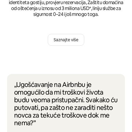
identiteta gostiju, provjeru rezervacija, Zaštitu domaćina
od oštećenja u iznosu od 3 miliona USD*, liniju službe za
sigurnost 0–24 i još mnogo toga.
Saznajte više
„Ugošćavanje na Airbnbu je
omogućilo da mi troškovi života
budu veoma pristupačni. Svakako ću
putovati, pa zašto ne zaraditi nešto
novca za tekuće troškove dok me
nema?”