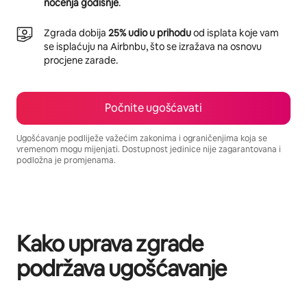
noćenja godišnje
.
Zgrada dobija
25% udio u prihodu
od isplata koje vam
se isplaćuju na Airbnbu, što se izražava na osnovu
procjene zarade.
Počnite ugošćavati
Ugošćavanje podliježe važećim zakonima i ograničenjima koja se
vremenom mogu mijenjati. Dostupnost jedinice nije zagarantovana i
podložna je promjenama.
Vaša potencijalna zarada iznosi BAM2056 mjesečno
Kako uprava zgrade
podržava ugošćavanje