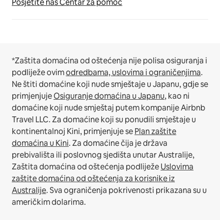
Posjetite naš Centar za pomoć
*Zaštita domaćina od oštećenja nije polisa osiguranja i
podliježe ovim
odredbama, uslovima i ograničenjima
.
Ne štiti domaćine koji nude smještaje u Japanu, gdje se
primjenjuje
Osiguranje domaćina u Japanu
, kao ni
domaćine koji nude smještaj putem kompanije Airbnb
Travel LLC.
Za domaćine koji su ponudili smještaje u
kontinentalnoj Kini, primjenjuje se
Plan zaštite
domaćina u Kini
.
Za domaćine čija je država
prebivališta ili poslovnog sjedišta unutar Australije,
Zaštita domaćina od oštećenja podliježe
Uslovima
zaštite domaćina od oštećenja za korisnike iz
Australije
. Sva ograničenja pokrivenosti prikazana su u
američkim dolarima.