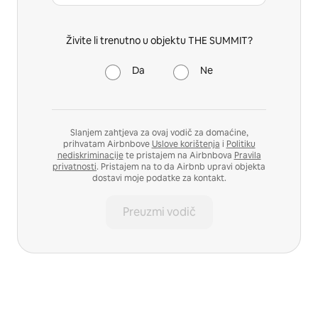
Živite li trenutno u objektu THE SUMMIT?
Da
Ne
Slanjem zahtjeva za ovaj vodič za domaćine,
prihvatam Airbnbove
Uslove korištenja
i
Politiku
nediskriminacije
te pristajem na Airbnbova
Pravila
privatnosti
. Pristajem na to da Airbnb upravi objekta
dostavi moje podatke za kontakt.
Preuzmi vodič