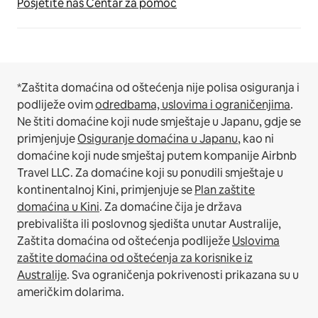
Posjetite naš Centar za pomoć
*Zaštita domaćina od oštećenja nije polisa osiguranja i
podliježe ovim
odredbama, uslovima i ograničenjima
.
Ne štiti domaćine koji nude smještaje u Japanu, gdje se
primjenjuje
Osiguranje domaćina u Japanu
, kao ni
domaćine koji nude smještaj putem kompanije Airbnb
Travel LLC.
Za domaćine koji su ponudili smještaje u
kontinentalnoj Kini, primjenjuje se
Plan zaštite
domaćina u Kini
.
Za domaćine čija je država
prebivališta ili poslovnog sjedišta unutar Australije,
Zaštita domaćina od oštećenja podliježe
Uslovima
zaštite domaćina od oštećenja za korisnike iz
Australije
. Sva ograničenja pokrivenosti prikazana su u
američkim dolarima.