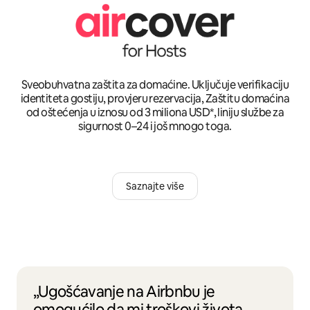
Sveobuhvatna zaštita za domaćine. Uključuje verifikaciju
identiteta gostiju, provjeru rezervacija, Zaštitu domaćina
od oštećenja u iznosu od 3 miliona USD*, liniju službe za
sigurnost 0–24 i još mnogo toga.
Saznajte više
„Ugošćavanje na Airbnbu je
omogućilo da mi troškovi života