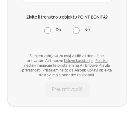
Živite li trenutno u objektu POINT BONITA?
Da
Ne
Slanjem zahtjeva za ovaj vodič za domaćine,
prihvatam Airbnbove
Uslove korištenja
i
Politiku
nediskriminacije
te pristajem na Airbnbova
Pravila
privatnosti
. Pristajem na to da Airbnb upravi objekta
dostavi moje podatke za kontakt.
Preuzmi vodič