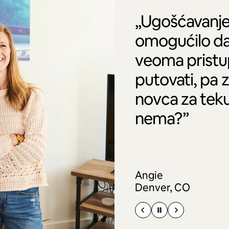
„Ugošćavanje
omogućilo da
veoma pristu
putovati, pa 
novca za tek
nema?”
Angie
Denver, CO