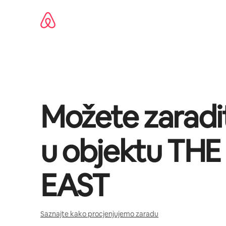
Pređi
na
sadržaj
Možete zaradi
u objektu
THE
EAST
Saznajte kako procjenjujemo zaradu