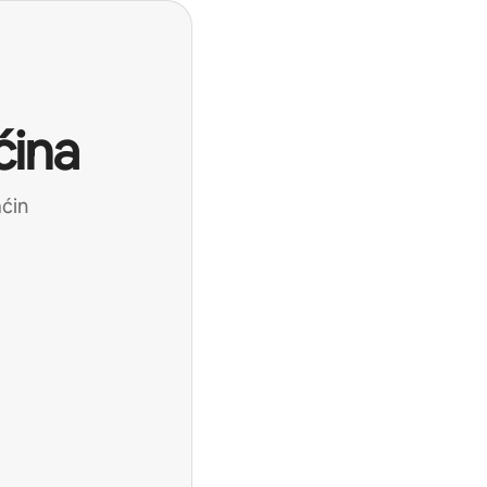
ćina
aćin