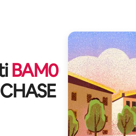
ti
BAM
0
 CHASE