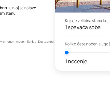
rbnb
i u njoj se nalaze
em stanu.
Koja je veličina stana koj
1 spavaća soba
e vremenom mogu mijenjati. Dostupnost
Koliko ćete noćenja ugo
1 noćenje