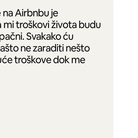
 na Airbnbu je
 mi troškovi života budu
pačni. Svakako ću
zašto ne zaraditi nešto
uće troškove dok me