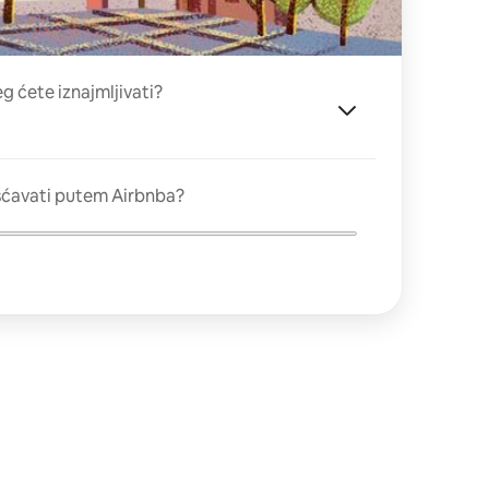
eg ćete iznajmljivati?
šćavati putem Airbnba?