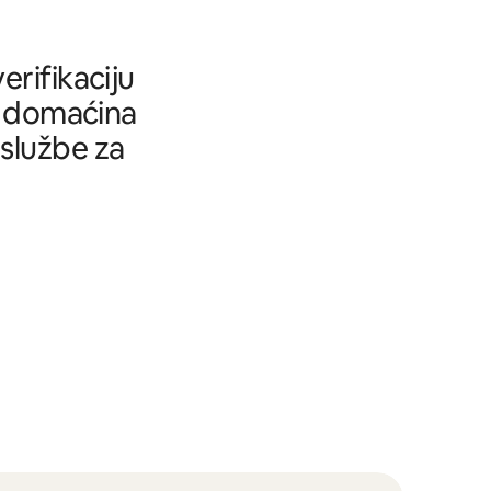
rifikaciju
tu domaćina
 službe za