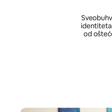
Sveobuhva
identiteta
od ošteće