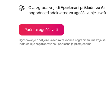
Ova zgrada vrijedi
Apartmani prikladni za Ai
pogodnosti adekvatne za ugošćavanje u vaš
Počnite ugošćavati
Ugošćavanje podliježe važećim zakonima i ograničenjima koja s
jedinice nije zagarantovana i podložna je promjenama.
Vaša potencijalna zarada iznosi BAM1883 mjesečno