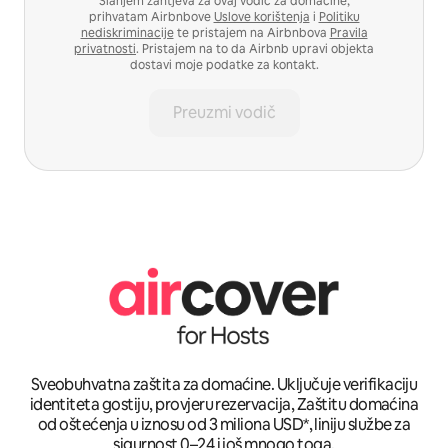
Slanjem zahtjeva za ovaj vodič za domaćine,
prihvatam Airbnbove
Uslove korištenja
i
Politiku
nediskriminacije
te pristajem na Airbnbova
Pravila
privatnosti
. Pristajem na to da Airbnb upravi objekta
dostavi moje podatke za kontakt.
Preuzmi vodič
Sveobuhvatna zaštita za domaćine. Uključuje verifikaciju
identiteta gostiju, provjeru rezervacija, Zaštitu domaćina
od oštećenja u iznosu od 3 miliona USD*, liniju službe za
sigurnost 0–24 i još mnogo toga.