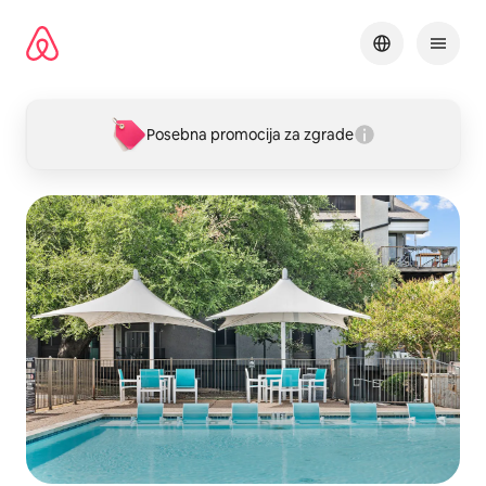
Pređi
na
sadržaj
Posebna promocija za zgrade