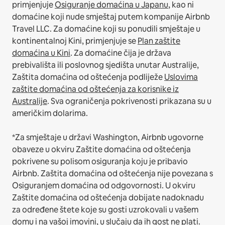
primjenjuje
Osiguranje domaćina u Japanu
, kao ni
domaćine koji nude smještaj putem kompanije Airbnb
Travel LLC.
Za domaćine koji su ponudili smještaje u
kontinentalnoj Kini, primjenjuje se
Plan zaštite
domaćina u Kini
.
Za domaćine čija je država
prebivališta ili poslovnog sjedišta unutar Australije,
Zaštita domaćina od oštećenja podliježe
Uslovima
zaštite domaćina od oštećenja za korisnike iz
Australije
. Sva ograničenja pokrivenosti prikazana su u
američkim dolarima.
*Za smještaje u državi Washington, Airbnb ugovorne
obaveze u okviru Zaštite domaćina od oštećenja
pokrivene su polisom osiguranja koju je pribavio
Airbnb. Zaštita domaćina od oštećenja nije povezana s
Osiguranjem domaćina od odgovornosti. U okviru
Zaštite domaćina od oštećenja dobijate nadoknadu
za određene štete koje su gosti uzrokovali u vašem
domu i na vašoj imovini, u slučaju da ih gost ne plati.