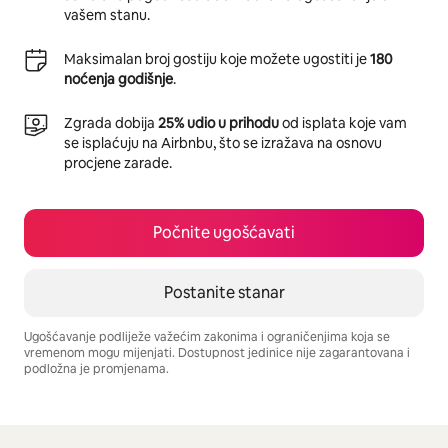
vašem stanu.
Maksimalan broj gostiju koje možete ugostiti je
180
noćenja godišnje
.
Zgrada dobija
25% udio u prihodu
od isplata koje vam
se isplaćuju na Airbnbu, što se izražava na osnovu
procjene zarade.
Počnite ugošćavati
Postanite stanar
Ugošćavanje podliježe važećim zakonima i ograničenjima koja se
vremenom mogu mijenjati. Dostupnost jedinice nije zagarantovana i
podložna je promjenama.
Vaša potencijalna zarada iznosi BAM1316 mjesečno