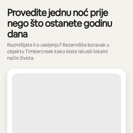
Provedite jednu noć prije
Prikazano 0 od 0 stavki
nego što ostanete godinu
dana
Razmišljate li o useljenju? Rezervišite boravak u
objektu Timbercreek kako biste iskusili lokalni
način života.