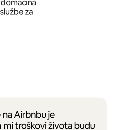
tu domaćina
 službe za
 na Airbnbu je
 mi troškovi života budu