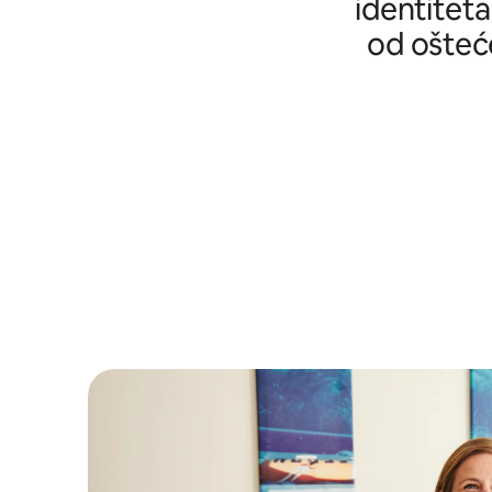
identiteta
od ošteće