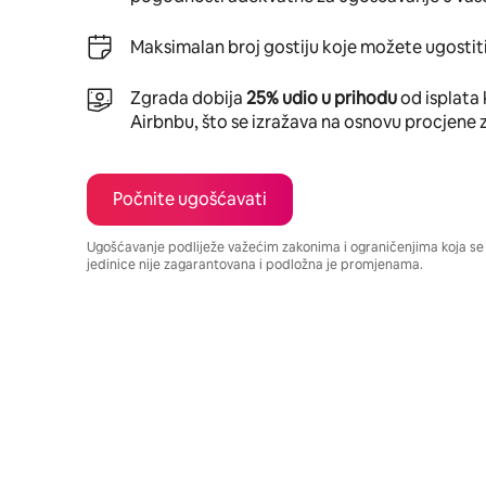
Maksimalan broj gostiju koje možete ugostiti
Zgrada dobija
25% udio u prihodu
od isplata 
Airbnbu, što se izražava na osnovu procjene 
Počnite ugošćavati
Ugošćavanje podliježe važećim zakonima i ograničenjima koja s
jedinice nije zagarantovana i podložna je promjenama.
Vaša potencijalna zarada iznosi BAM913 mjesečno