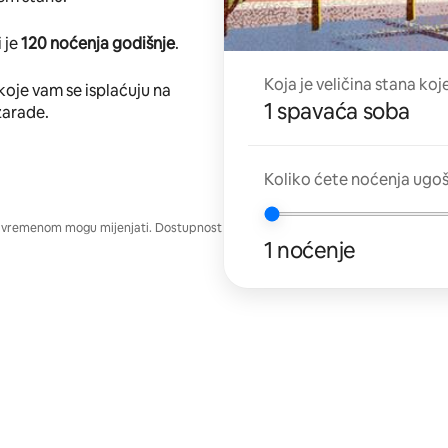
 je
120 noćenja godišnje
.
Koja je veličina stana koj
koje vam se isplaćuju na
1 spavaća soba
zarade.
Koliko ćete noćenja ugo
e vremenom mogu mijenjati. Dostupnost
1 noćenje