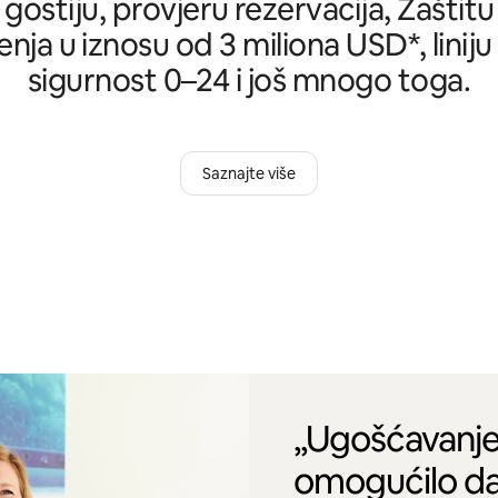
 gostiju, provjeru rezervacija, Zašti
nja u iznosu od 3 miliona USD*, liniju
sigurnost 0–24 i još mnogo toga.
Saznajte više
„Ugošćavanje
omogućilo da