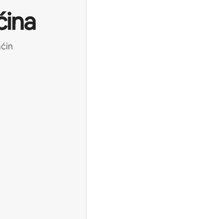
ćina
aćin