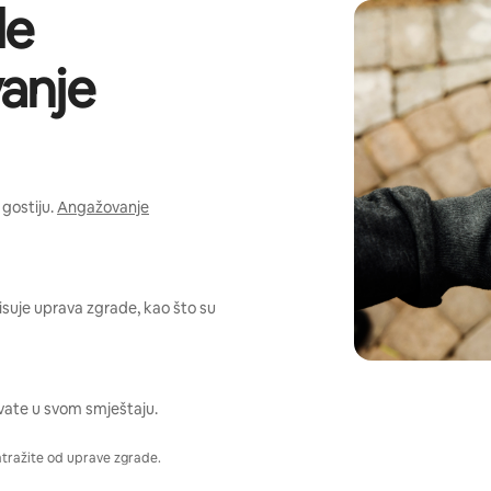
de
anje
gostiju.
Angažovanje
pisuje uprava zgrade, kao što su
vate u svom smještaju.
atražite od uprave zgrade.