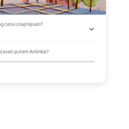
eg ćete iznajmljivati?
šćavati putem Airbnba?