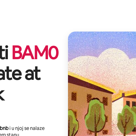
ti
BAM
0
ate at
k
rbnb
i u njoj se nalaze
em stanu.