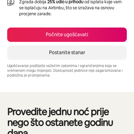
Zgrada dobija
25% udio u prihodu
od isplata koje vam
se isplaćuju na Airbnbu, što se izražava na osnovu
procjene zarade.
Počnite ugošćavati
Postanite stanar
Ugošćavanje podliježe važećim zakonima i ograničenjima koja se
vremenom mogu mijenjati. Dostupnost jedinice nije zagarantovana i
podložna je promjenama.
Vaša potencijalna zarada iznosi BAM1410 mjesečno
Provedite jednu noć prije
Prikazano 0 od 0 stavki
nego što ostanete godinu
dana