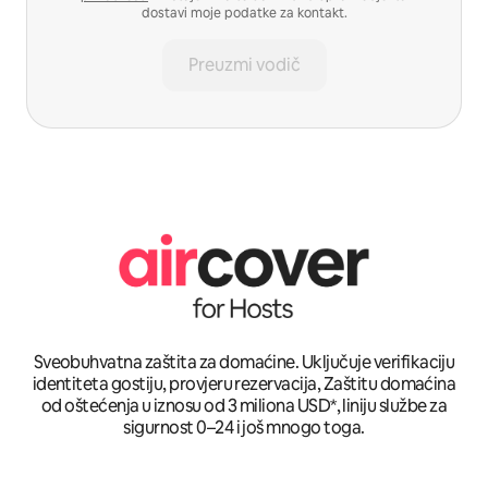
dostavi moje podatke za kontakt.
Preuzmi vodič
Sveobuhvatna zaštita za domaćine. Uključuje verifikaciju
identiteta gostiju, provjeru rezervacija, Zaštitu domaćina
od oštećenja u iznosu od 3 miliona USD*, liniju službe za
sigurnost 0–24 i još mnogo toga.