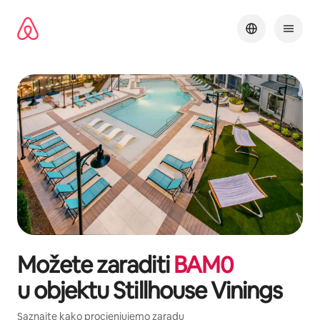
Pređi
na
sadržaj
Možete zaraditi
BAM
0
u objektu
Stillhouse Vinings
Saznajte kako procjenjujemo zaradu