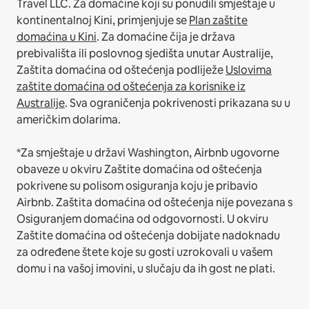
Travel LLC.
Za domaćine koji su ponudili smještaje u
kontinentalnoj Kini, primjenjuje se
Plan zaštite
domaćina u Kini
.
Za domaćine čija je država
prebivališta ili poslovnog sjedišta unutar Australije,
Zaštita domaćina od oštećenja podliježe
Uslovima
zaštite domaćina od oštećenja za korisnike iz
Australije
. Sva ograničenja pokrivenosti prikazana su u
američkim dolarima.
*Za smještaje u državi Washington, Airbnb ugovorne
obaveze u okviru Zaštite domaćina od oštećenja
pokrivene su polisom osiguranja koju je pribavio
Airbnb. Zaštita domaćina od oštećenja nije povezana s
Osiguranjem domaćina od odgovornosti. U okviru
Zaštite domaćina od oštećenja dobijate nadoknadu
za određene štete koje su gosti uzrokovali u vašem
domu i na vašoj imovini, u slučaju da ih gost ne plati.