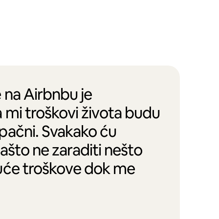
 na Airbnbu je
 mi troškovi života budu
pačni. Svakako ću
zašto ne zaraditi nešto
uće troškove dok me