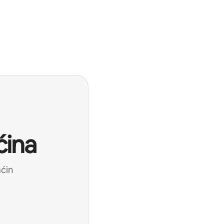
ćina
aćin