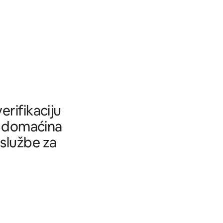
rifikaciju
tu domaćina
 službe za