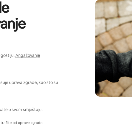
de
anje
gostiju.
Angažovanje
pisuje uprava zgrade, kao što su
vate u svom smještaju.
atražite od uprave zgrade.