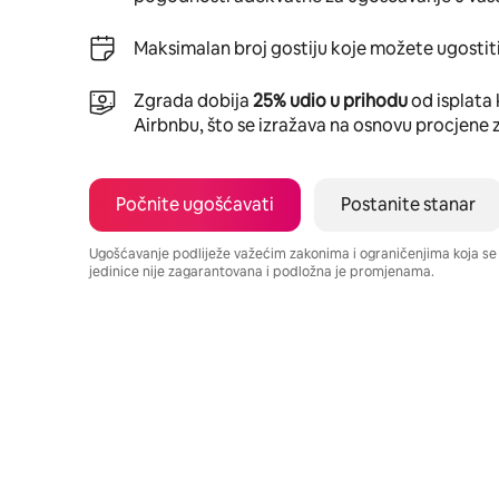
Maksimalan broj gostiju koje možete ugostiti
Zgrada dobija
25% udio u prihodu
od isplata 
Airbnbu, što se izražava na osnovu procjene 
Počnite ugošćavati
Postanite stanar
Ugošćavanje podliježe važećim zakonima i ograničenjima koja s
jedinice nije zagarantovana i podložna je promjenama.
Vaša potencijalna zarada iznosi BAM951 mjesečno