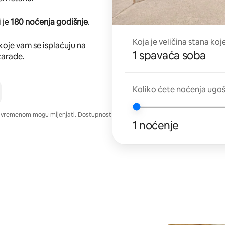
 je
180 noćenja godišnje
.
Koja je veličina stana koj
koje vam se isplaćuju na
1 spavaća soba
zarade.
Koliko ćete noćenja ugo
e vremenom mogu mijenjati. Dostupnost
1 noćenje