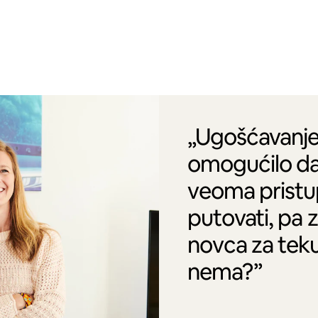
„Ugošćavanje
omogućilo da
veoma pristu
putovati, pa 
novca za tek
nema?”