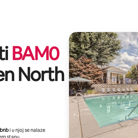
ti
BAM
0
en North
rbnb
i u njoj se nalaze
em stanu.