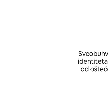
Sveobuhva
identiteta
od ošteće