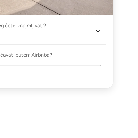
eg ćete iznajmljivati?
šćavati putem Airbnba?