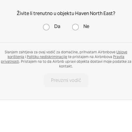
Živite li trenutno u objektu Haven North East?
Da
Ne
Slanjem zahtjeva za ovaj vodič za domaćine, prihvatam Airbnbove
Uslove
korištenja
i
Politiku nediskriminacije
te pristajem na Airbnbova
Pravila
privatnosti
. Pristajem na to da Airbnb upravi objekta dostavi moje podatke za
kontakt.
Preuzmi vodič