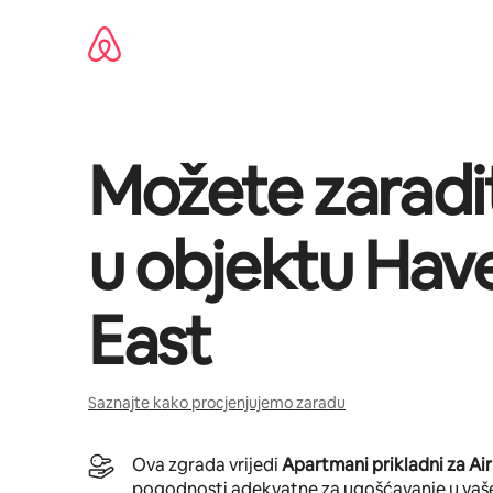
Pređi
na
sadržaj
Možete zaradi
u objektu
Hav
East
Saznajte kako procjenjujemo zaradu
Ova zgrada vrijedi
Apartmani prikladni za Ai
pogodnosti adekvatne za ugošćavanje u vaš