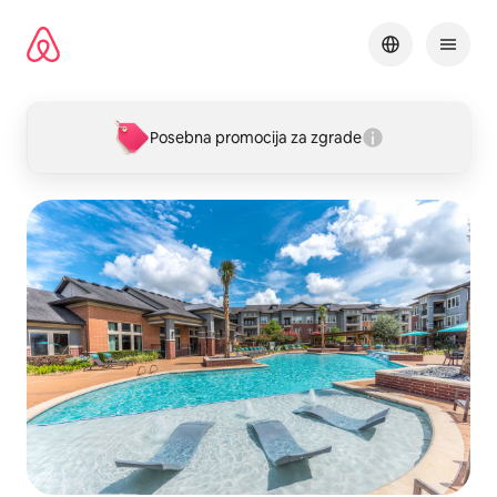
Pređi
na
sadržaj
Posebna promocija za zgrade