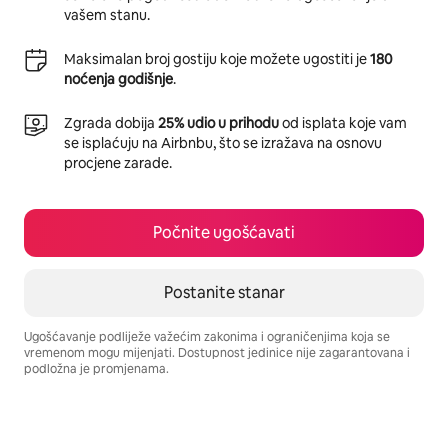
vašem stanu.
Maksimalan broj gostiju koje možete ugostiti je
180
noćenja godišnje
.
Zgrada dobija
25% udio u prihodu
od isplata koje vam
se isplaćuju na Airbnbu, što se izražava na osnovu
procjene zarade.
Počnite ugošćavati
Postanite stanar
Ugošćavanje podliježe važećim zakonima i ograničenjima koja se
vremenom mogu mijenjati. Dostupnost jedinice nije zagarantovana i
podložna je promjenama.
Vaša potencijalna zarada iznosi BAM773 mjesečno