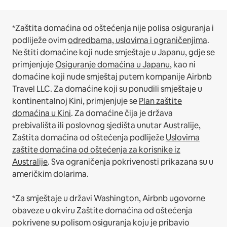
*Zaštita domaćina od oštećenja nije polisa osiguranja i
podliježe ovim
odredbama, uslovima i ograničenjima
.
Ne štiti domaćine koji nude smještaje u Japanu, gdje se
primjenjuje
Osiguranje domaćina u Japanu
, kao ni
domaćine koji nude smještaj putem kompanije Airbnb
Travel LLC.
Za domaćine koji su ponudili smještaje u
kontinentalnoj Kini, primjenjuje se
Plan zaštite
domaćina u Kini
.
Za domaćine čija je država
prebivališta ili poslovnog sjedišta unutar Australije,
Zaštita domaćina od oštećenja podliježe
Uslovima
zaštite domaćina od oštećenja za korisnike iz
Australije
. Sva ograničenja pokrivenosti prikazana su u
američkim dolarima.
*Za smještaje u državi Washington, Airbnb ugovorne
obaveze u okviru Zaštite domaćina od oštećenja
pokrivene su polisom osiguranja koju je pribavio