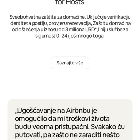
Sveobuhvatna zaštita za domaćine. Uključuje verifikaciju
identiteta gostiju, provjeru rezervacija, Zaštitu domaćina
od oštećenja u iznosu od 3 miliona USD*, liniju službe za
sigurnost 0–24 i još mnogo toga.
Saznajte više
„Ugošćavanje na Airbnbu je
omogućilo da mi troškovi života
budu veoma pristupačni. Svakako ću
putovati, pa zašto ne zaraditi nešto