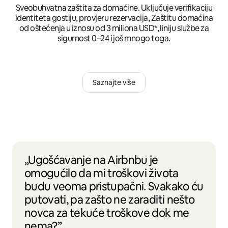
Sveobuhvatna zaštita za domaćine. Uključuje verifikaciju
identiteta gostiju, provjeru rezervacija, Zaštitu domaćina
od oštećenja u iznosu od 3 miliona USD*, liniju službe za
sigurnost 0–24 i još mnogo toga.
Saznajte više
„Ugošćavanje na Airbnbu je
omogućilo da mi troškovi života
budu veoma pristupačni. Svakako ću
putovati, pa zašto ne zaraditi nešto
novca za tekuće troškove dok me
nema?”