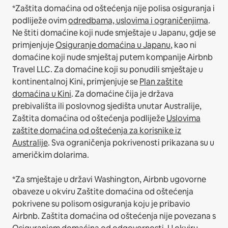
*Zaštita domaćina od oštećenja nije polisa osiguranja i
podliježe ovim
odredbama, uslovima i ograničenjima
.
Ne štiti domaćine koji nude smještaje u Japanu, gdje se
primjenjuje
Osiguranje domaćina u Japanu
, kao ni
domaćine koji nude smještaj putem kompanije Airbnb
Travel LLC.
Za domaćine koji su ponudili smještaje u
kontinentalnoj Kini, primjenjuje se
Plan zaštite
domaćina u Kini
.
Za domaćine čija je država
prebivališta ili poslovnog sjedišta unutar Australije,
Zaštita domaćina od oštećenja podliježe
Uslovima
zaštite domaćina od oštećenja za korisnike iz
Australije
. Sva ograničenja pokrivenosti prikazana su u
američkim dolarima.
*Za smještaje u državi Washington, Airbnb ugovorne
obaveze u okviru Zaštite domaćina od oštećenja
pokrivene su polisom osiguranja koju je pribavio
Airbnb. Zaštita domaćina od oštećenja nije povezana s