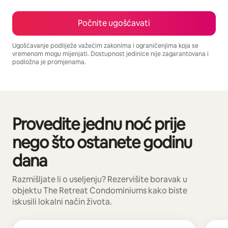
Počnite ugošćavati
Ugošćavanje podliježe važećim zakonima i ograničenjima koja se
vremenom mogu mijenjati. Dostupnost jedinice nije zagarantovana i
podložna je promjenama.
Vaša potencijalna zarada iznosi BAM2629 mjesečno
Provedite jednu noć prije
Prikazano 0 od 0 stavki
nego što ostanete godinu
dana
Razmišljate li o useljenju? Rezervišite boravak u
objektu The Retreat Condominiums kako biste
iskusili lokalni način života.