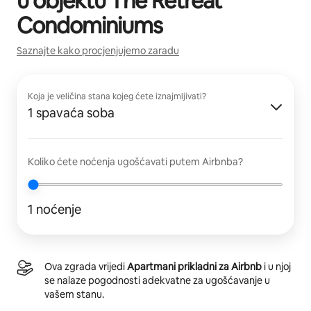
u objektu
The Retreat
Condominiums
Saznajte kako procjenjujemo zaradu
Koja je veličina stana kojeg ćete iznajmljivati?
1 spavaća soba
Koliko ćete noćenja ugošćavati putem Airbnba?
1 noćenje
Ova zgrada vrijedi
Apartmani prikladni za Airbnb
i u njoj
se nalaze pogodnosti adekvatne za ugošćavanje u
vašem stanu.