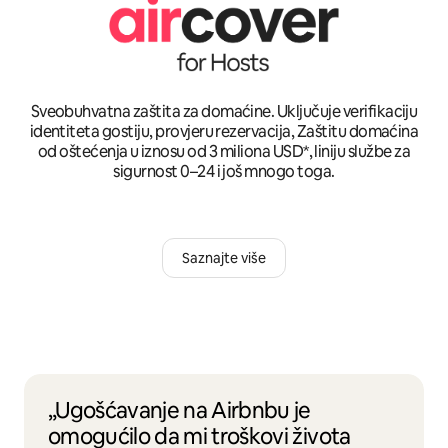
Sveobuhvatna zaštita za domaćine. Uključuje verifikaciju
identiteta gostiju, provjeru rezervacija, Zaštitu domaćina
od oštećenja u iznosu od 3 miliona USD*, liniju službe za
sigurnost 0–24 i još mnogo toga.
Saznajte više
„Ugošćavanje na Airbnbu je
omogućilo da mi troškovi života