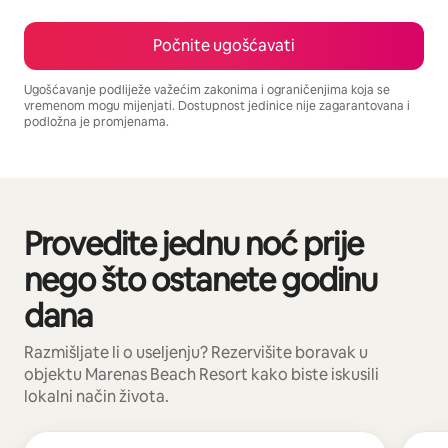
Počnite ugošćavati
Ugošćavanje podliježe važećim zakonima i ograničenjima koja se
vremenom mogu mijenjati. Dostupnost jedinice nije zagarantovana i
podložna je promjenama.
Vaša potencijalna zarada iznosi BAM2477 mjesečno
Provedite jednu noć prije
Prikazano 0 od 0 stavki
nego što ostanete godinu
dana
Razmišljate li o useljenju? Rezervišite boravak u
objektu Marenas Beach Resort kako biste iskusili
lokalni način života.