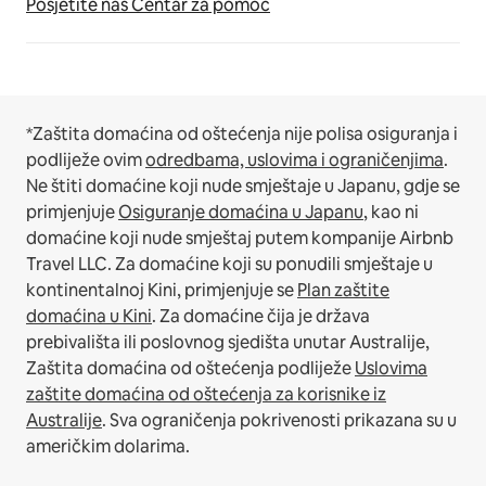
Posjetite naš Centar za pomoć
*Zaštita domaćina od oštećenja nije polisa osiguranja i
podliježe ovim
odredbama, uslovima i ograničenjima
.
Ne štiti domaćine koji nude smještaje u Japanu, gdje se
primjenjuje
Osiguranje domaćina u Japanu
, kao ni
domaćine koji nude smještaj putem kompanije Airbnb
Travel LLC.
Za domaćine koji su ponudili smještaje u
kontinentalnoj Kini, primjenjuje se
Plan zaštite
domaćina u Kini
.
Za domaćine čija je država
prebivališta ili poslovnog sjedišta unutar Australije,
Zaštita domaćina od oštećenja podliježe
Uslovima
zaštite domaćina od oštećenja za korisnike iz
Australije
. Sva ograničenja pokrivenosti prikazana su u
američkim dolarima.