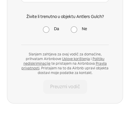
Živite li trenutno u objektu Antlers Gulch?
Da
Ne
Slanjem zahtjeva za ovaj vodič za domaćine,
prihvatam Airbnbove
Uslove korištenja
i
Politiku
nediskriminacije
te pristajem na Airbnbova
Pravila
privatnosti
. Pristajem na to da Airbnb upravi objekta
dostavi moje podatke za kontakt.
Preuzmi vodič