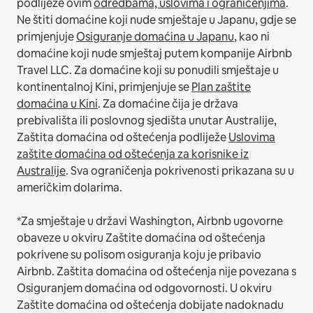
podliježe ovim
odredbama, uslovima i ograničenjima
.
Ne štiti domaćine koji nude smještaje u Japanu, gdje se
primjenjuje
Osiguranje domaćina u Japanu
, kao ni
domaćine koji nude smještaj putem kompanije Airbnb
Travel LLC.
Za domaćine koji su ponudili smještaje u
kontinentalnoj Kini, primjenjuje se
Plan zaštite
domaćina u Kini
.
Za domaćine čija je država
prebivališta ili poslovnog sjedišta unutar Australije,
Zaštita domaćina od oštećenja podliježe
Uslovima
zaštite domaćina od oštećenja za korisnike iz
Australije
. Sva ograničenja pokrivenosti prikazana su u
američkim dolarima.
*Za smještaje u državi Washington, Airbnb ugovorne
obaveze u okviru Zaštite domaćina od oštećenja
pokrivene su polisom osiguranja koju je pribavio
Airbnb. Zaštita domaćina od oštećenja nije povezana s
Osiguranjem domaćina od odgovornosti. U okviru
Zaštite domaćina od oštećenja dobijate nadoknadu