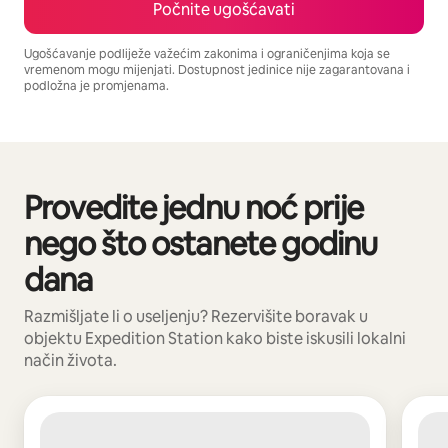
Počnite ugošćavati
Ugošćavanje podliježe važećim zakonima i ograničenjima koja se
vremenom mogu mijenjati. Dostupnost jedinice nije zagarantovana i
podložna je promjenama.
Vaša potencijalna zarada iznosi BAM2068 mjesečno
Provedite jednu noć prije
Prikazano 0 od 0 stavki
nego što ostanete godinu
dana
Razmišljate li o useljenju? Rezervišite boravak u
objektu Expedition Station kako biste iskusili lokalni
način života.