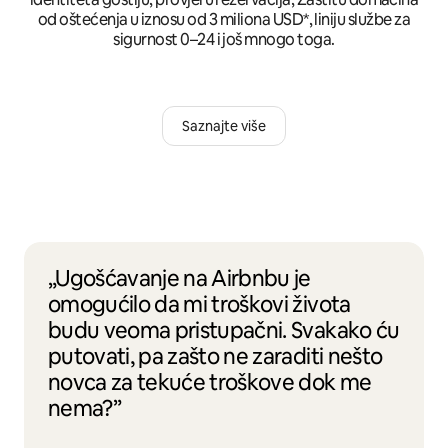
od oštećenja u iznosu od 3 miliona USD*, liniju službe za
sigurnost 0–24 i još mnogo toga.
Saznajte više
„Ugošćavanje na Airbnbu je
omogućilo da mi troškovi života
budu veoma pristupačni. Svakako ću
putovati, pa zašto ne zaraditi nešto
novca za tekuće troškove dok me
nema?”