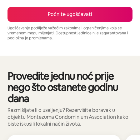
Počnite ugošćavati
Ugošćavanje podliježe važećim zakonima i ograničenjima koja se
vremenom mogu mijenjati. Dostupnost jedinice nije zagarantovana i
podložna je promjenama.
Vaša potencijalna zarada iznosi BAM2246 mjesečno
Provedite jednu noć prije
Prikazano 0 od 0 stavki
nego što ostanete godinu
dana
Razmišljate li o useljenju? Rezervišite boravak u
objektu Montezuma Condominium Association kako
biste iskusili lokalni način života.