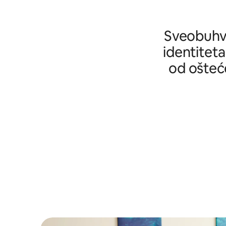
Sveobuhva
identiteta
od ošteće