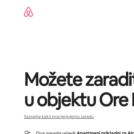
Pređi
na
sadržaj
Možete zaradi
u objektu
Ore
Saznajte kako procjenjujemo zaradu
Ova zgrada vrijedi
Apartmani prikladni za Ai