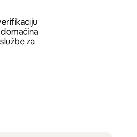
rifikaciju
tu domaćina
 službe za