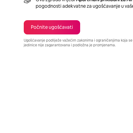
pogodnosti adekvatne za ugošćavanje u vaš
Počnite ugošćavati
Ugošćavanje podliježe važećim zakonima i ograničenjima koja s
jedinice nije zagarantovana i podložna je promjenama.
Vaša potencijalna zarada iznosi BAM2320 mjesečno