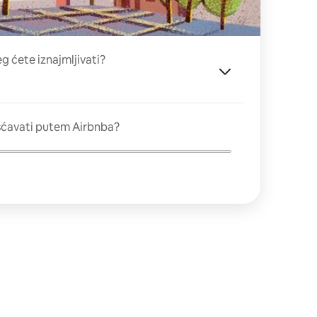
eg ćete iznajmljivati?
šćavati putem Airbnba?