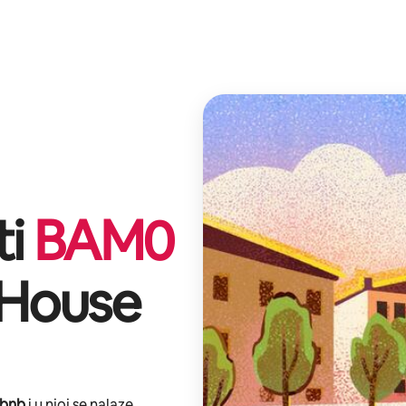
ti
BAM
0
 House
rbnb
i u njoj se nalaze