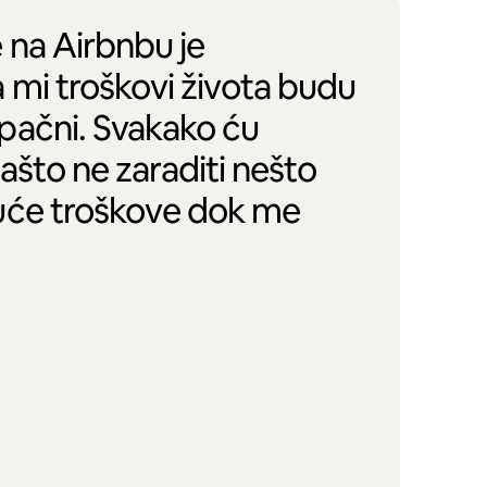
 na Airbnbu je
 mi troškovi života budu
pačni. Svakako ću
zašto ne zaraditi nešto
uće troškove dok me