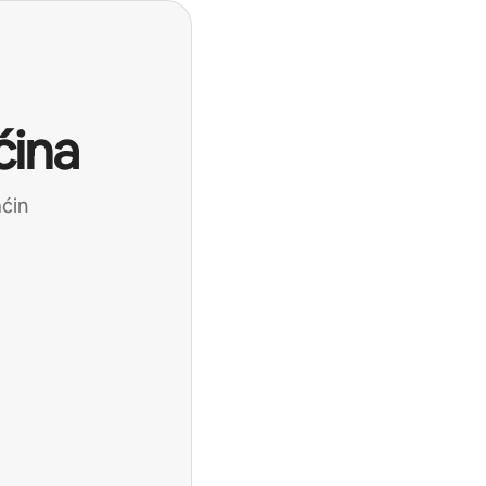
ćina
aćin