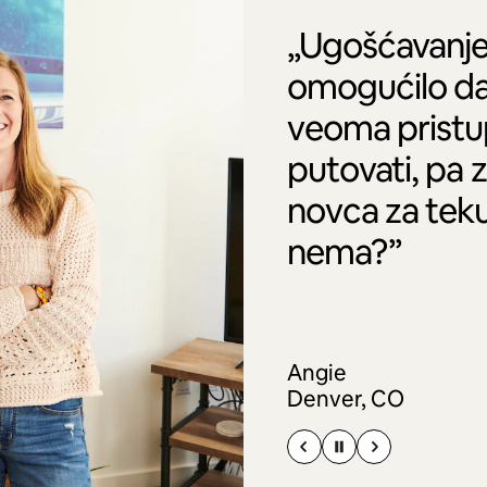
„Ugošćavanje
omogućilo da
veoma pristu
putovati, pa 
novca za tek
nema?”
Angie
Denver, CO