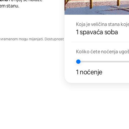
em stanu.
Koja je veličina stana koj
1 spavaća soba
e vremenom mogu mijenjati. Dostupnost
Koliko ćete noćenja ugo
1 noćenje