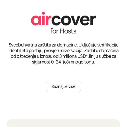
Sveobuhvatna zaštita za domaćine. Uključuje verifikaciju
identiteta gostiju, provjeru rezervacija, Zaštitu domaćina
od oštećenja u iznosu od 3 miliona USD*, liniju službe za
sigurnost 0–24 i još mnogo toga.
Saznajte više