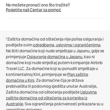
Ne možete pronaći ono što tražite?
Posjetite naš Centar za pomoć
*Zaštita domaćina od oštećenja nije polisa osiguranja i
podliježe ovim
odredbama, uslovima i ograničenjima
.
Ne štiti domaćine koji nude smještaje u Japanu, gdje se
primjenjuje
Osiguranje domaćina u Japanu
, kao ni
domaćine koji nude smještaj putem kompanije Airbnb
Travel LLC.
Za domaćine koji su ponudili smještaje u
kontinentalnoj Kini, primjenjuje se
Plan zaštite
domaćina u Kini
.
Za domaćine čija je država
prebivališta ili poslovnog sjedišta unutar Australije,
Zaštita domaćina od oštećenja podliježe
Uslovima
zaštite domaćina od oštećenja za korisnike iz
Australije
. Sva ograničenja pokrivenosti prikazana su u
američkim dolarima.