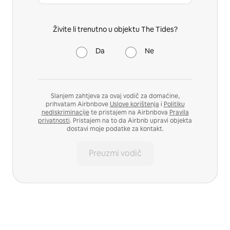
Živite li trenutno u objektu The Tides?
Da
Ne
Slanjem zahtjeva za ovaj vodič za domaćine,
prihvatam Airbnbove
Uslove korištenja
i
Politiku
nediskriminacije
te pristajem na Airbnbova
Pravila
privatnosti
. Pristajem na to da Airbnb upravi objekta
dostavi moje podatke za kontakt.
Preuzmi vodič