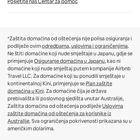
Posjetite naš Centar za pomoć
*Zaštita domaćina od oštećenja nije polisa osiguranja i
podliježe ovim
odredbama, uslovima i ograničenjima
.
Ne štiti domaćine koji nude smještaje u Japanu, gdje se
primjenjuje
Osiguranje domaćina u Japanu
, kao ni
domaćine koji nude smještaj putem kompanije Airbnb
Travel LLC.
Za domaćine koji su ponudili smještaje u
kontinentalnoj Kini, primjenjuje se
Plan zaštite
domaćina u Kini
.
Za domaćine čija je država
prebivališta ili poslovnog sjedišta unutar Australije,
Zaštita domaćina od oštećenja podliježe
Uslovima
zaštite domaćina od oštećenja za korisnike iz
Australije
. Sva ograničenja pokrivenosti prikazana su u
američkim dolarima.