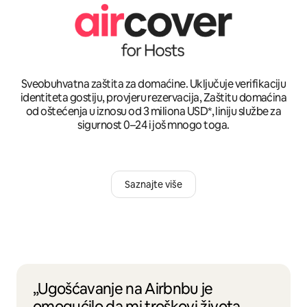
Sveobuhvatna zaštita za domaćine. Uključuje verifikaciju
identiteta gostiju, provjeru rezervacija, Zaštitu domaćina
od oštećenja u iznosu od 3 miliona USD*, liniju službe za
sigurnost 0–24 i još mnogo toga.
Saznajte više
„Ugošćavanje na Airbnbu je
omogućilo da mi troškovi života