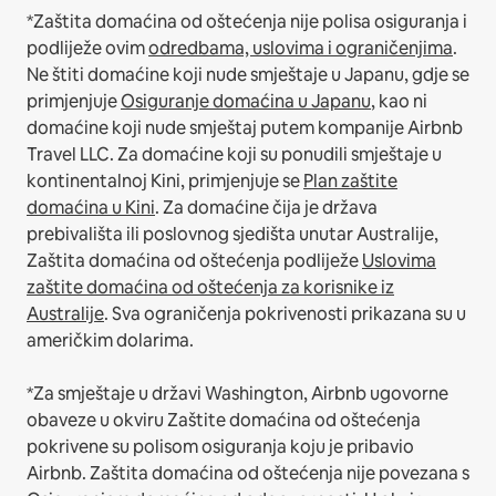
*Zaštita domaćina od oštećenja nije polisa osiguranja i
podliježe ovim
odredbama, uslovima i ograničenjima
.
Ne štiti domaćine koji nude smještaje u Japanu, gdje se
primjenjuje
Osiguranje domaćina u Japanu
, kao ni
domaćine koji nude smještaj putem kompanije Airbnb
Travel LLC.
Za domaćine koji su ponudili smještaje u
kontinentalnoj Kini, primjenjuje se
Plan zaštite
domaćina u Kini
.
Za domaćine čija je država
prebivališta ili poslovnog sjedišta unutar Australije,
Zaštita domaćina od oštećenja podliježe
Uslovima
zaštite domaćina od oštećenja za korisnike iz
Australije
. Sva ograničenja pokrivenosti prikazana su u
američkim dolarima.
*Za smještaje u državi Washington, Airbnb ugovorne
obaveze u okviru Zaštite domaćina od oštećenja
pokrivene su polisom osiguranja koju je pribavio
Airbnb. Zaštita domaćina od oštećenja nije povezana s