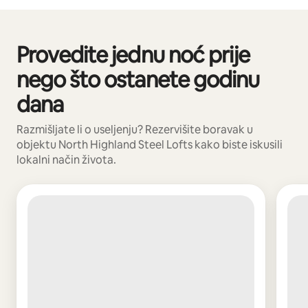
Vaša potencijalna zarada iznosi BAM1523 mjesečno
Provedite jednu noć prije
Prikazano 0 od 0 stavki
nego što ostanete godinu
dana
Razmišljate li o useljenju? Rezervišite boravak u
objektu North Highland Steel Lofts kako biste iskusili
lokalni način života.