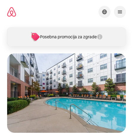
Pređi
na
sadržaj
Posebna promocija za zgrade