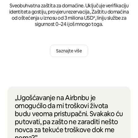
Sveobuhvatna zaštita za domaćine. Uključuje verifikaciju
identiteta gostiju, provjeru rezervacija, Zaštitu domaćina
od oštećenja u iznosu od 3 miliona USD*, liniju službe za
sigurnost 0–24 i još mnogo toga.
Saznajte više
„Ugošćavanje na Airbnbu je
omogućilo da mi troškovi života
budu veoma pristupačni. Svakako ću
putovati, pa zašto ne zaraditi nešto
novca za tekuće troškove dok me
nema?”