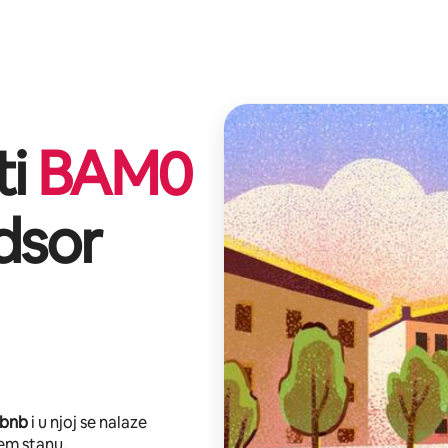
ti
BAM
0
dsor
rbnb
i u njoj se nalaze
em stanu.