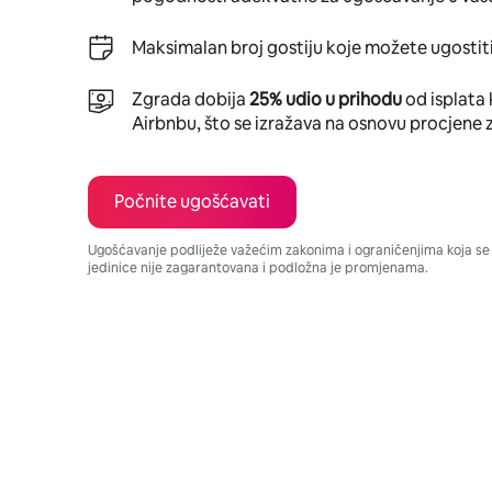
Maksimalan broj gostiju koje možete ugostiti
Zgrada dobija
25% udio u prihodu
od isplata 
Airbnbu, što se izražava na osnovu procjene 
Počnite ugošćavati
Ugošćavanje podliježe važećim zakonima i ograničenjima koja s
jedinice nije zagarantovana i podložna je promjenama.
Vaša potencijalna zarada iznosi BAM765 mjesečno