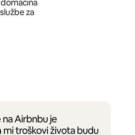
tu domaćina
 službe za
 na Airbnbu je
 mi troškovi života budu