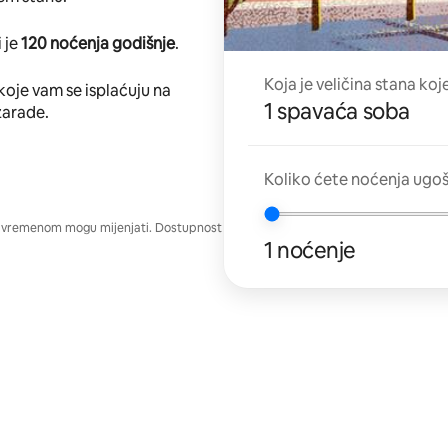
 je
120 noćenja godišnje
.
Koja je veličina stana koj
koje vam se isplaćuju na
1 spavaća soba
zarade.
Koliko ćete noćenja ugo
e vremenom mogu mijenjati. Dostupnost
1 noćenje