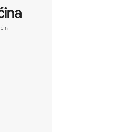
ćina
aćin