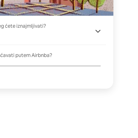
eg ćete iznajmljivati?
šćavati putem Airbnba?