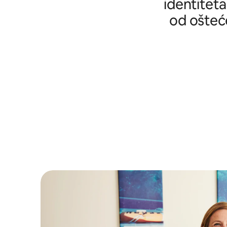
identiteta
od ošteće