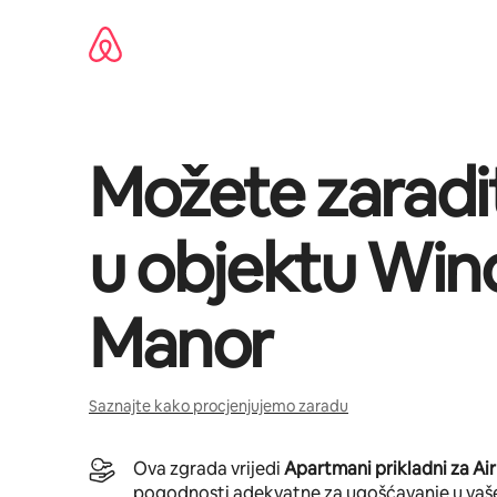
Pređi
na
sadržaj
Možete zaradi
u objektu
Win
Manor
Saznajte kako procjenjujemo zaradu
Ova zgrada vrijedi
Apartmani prikladni za Ai
pogodnosti adekvatne za ugošćavanje u vaš