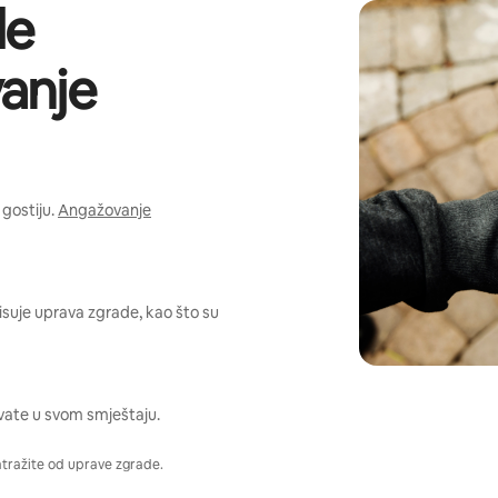
de
anje
gostiju.
Angažovanje
pisuje uprava zgrade, kao što su
vate u svom smještaju.
atražite od uprave zgrade.