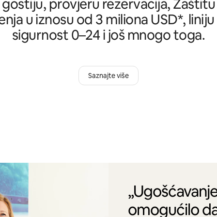
 gostiju, provjeru rezervacija, Zašti
nja u iznosu od 3 miliona USD*, liniju
sigurnost 0–24 i još mnogo toga.
Saznajte više
„Ugošćavanje
omogućilo da