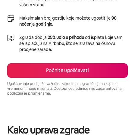
vašem stanu.
Maksimalan broj gostiju koje možete ugostiti je
90
noćenja godišnje
.
Zgrada dobija
25% udio u prihodu
od isplata koje vam
se isplaćuju na Airbnbu, što se izražava na osnovu
procjene zarade.
Počnite ugošćavati
Ugošćavanje podliježe važećim zakonima i ograničenjima koja se
vremenom mogu mijenjati. Dostupnost jedinice nije zagarantovana i
podložna je promjenama.
Vaša potencijalna zarada iznosi BAM828 mjesečno
Kako uprava zgrade