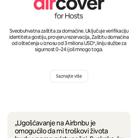
Sveobuhvatna zaštita za domaćine. Uključuje verifikaciju
identiteta gostiju, provjeru rezervacija, Zaštitu domaćina
od oštećenja u iznosu od 3 miliona USD*, liniju službe za
sigurnost 0–24 i još mnogo toga.
Saznajte više
„Ugošćavanje na Airbnbu je
omogućilo da mi troškovi života