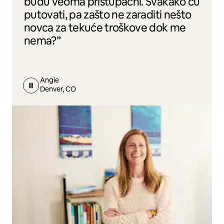
budu veoma pristupačni. Svakako ću
putovati, pa zašto ne zaraditi nešto
novca za tekuće troškove dok me
nema?”
Angie
Denver, CO