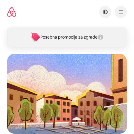
Pređi
na
sadržaj
Posebna promocija za zgrade