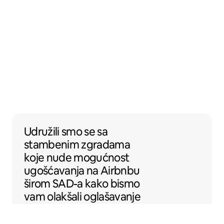
Udružili smo se sa stambenim zgradama k
Udružili smo se
sa
stambenim zgradama
koje nude mogućnost
ugošćavanja na Airbnbu
širom SAD-a kako bismo
vam olakšali oglašavanje
smještaja na Airbnbu.