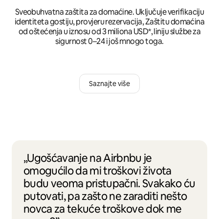
Sveobuhvatna zaštita za domaćine. Uključuje verifikaciju
identiteta gostiju, provjeru rezervacija, Zaštitu domaćina
od oštećenja u iznosu od 3 miliona USD*, liniju službe za
sigurnost 0–24 i još mnogo toga.
Saznajte više
„Ugošćavanje na Airbnbu je
omogućilo da mi troškovi života
budu veoma pristupačni. Svakako ću
putovati, pa zašto ne zaraditi nešto
novca za tekuće troškove dok me