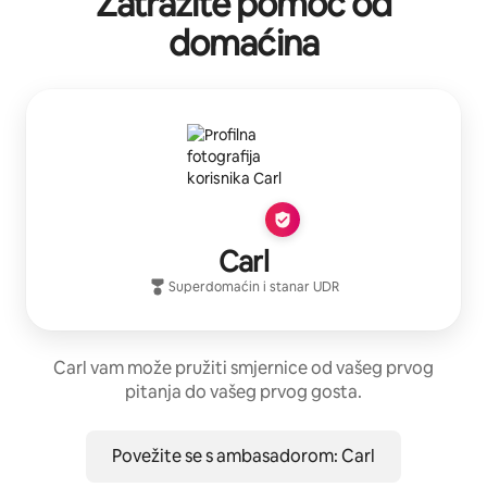
Zatražite pomoć od
domaćina
Carl
Superdomaćin
i stanar
UDR
Carl vam može pružiti smjernice od vašeg prvog
pitanja do vašeg prvog gosta.
Povežite se s ambasadorom: Carl