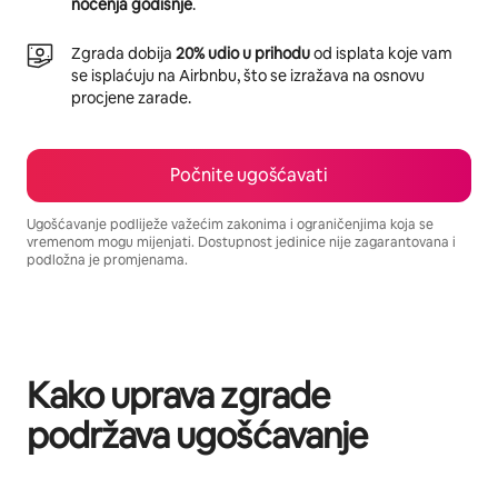
noćenja godišnje
.
Zgrada dobija
20% udio u prihodu
od isplata koje vam
se isplaćuju na Airbnbu, što se izražava na osnovu
procjene zarade.
Počnite ugošćavati
Ugošćavanje podliježe važećim zakonima i ograničenjima koja se
vremenom mogu mijenjati. Dostupnost jedinice nije zagarantovana i
podložna je promjenama.
Vaša potencijalna zarada iznosi BAM1808 mjesečno
Kako uprava zgrade
podržava ugošćavanje