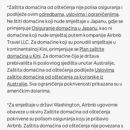
*Zaštita domaćina od oštećenja nije polisa osiguranja i
podliježe ovim
odredbama, uslovima i ograničenjima
.
Ne štiti domaćine koji nude smještaje u Japanu, gdje se
primjenjuje
Osiguranje domaćina u Japanu
, kao ni
domaćine koji nude smještaj putem kompanije Airbnb
Travel LLC.
Za domaćine koji su ponudili smještaje u
kontinentalnoj Kini, primjenjuje se
Plan zaštite
domaćina u Kini
.
Za domaćine čija je država
prebivališta ili poslovnog sjedišta unutar Australije,
Zaštita domaćina od oštećenja podliježe
Uslovima
zaštite domaćina od oštećenja za korisnike iz
Australije
. Sva ograničenja pokrivenosti prikazana su u
američkim dolarima.
*Za smještaje u državi Washington, Airbnb ugovorne
obaveze u okviru Zaštite domaćina od oštećenja
pokrivene su polisom osiguranja koju je pribavio
Airbnb. Zaštita domaćina od oštećenja nije povezana s