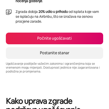
noćenja godišnje
.
Zgrada dobija
20% udio u prihodu
od isplata koje vam
se isplaćuju na Airbnbu, što se izražava na osnovu
procjene zarade.
Počnite ugošćavati
Postanite stanar
Ugošćavanje podliježe važećim zakonima i ograničenjima koja se
vremenom mogu mijenjati. Dostupnost jedinice nije zagarantovana i
podložna je promjenama.
Vaša potencijalna zarada iznosi BAM1452 mjesečno
Kako uprava zgrade