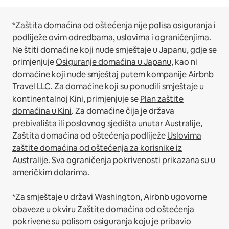
*Zaštita domaćina od oštećenja nije polisa osiguranja i
podliježe ovim
odredbama, uslovima i ograničenjima
.
Ne štiti domaćine koji nude smještaje u Japanu, gdje se
primjenjuje
Osiguranje domaćina u Japanu
, kao ni
domaćine koji nude smještaj putem kompanije Airbnb
Travel LLC.
Za domaćine koji su ponudili smještaje u
kontinentalnoj Kini, primjenjuje se
Plan zaštite
domaćina u Kini
.
Za domaćine čija je država
prebivališta ili poslovnog sjedišta unutar Australije,
Zaštita domaćina od oštećenja podliježe
Uslovima
zaštite domaćina od oštećenja za korisnike iz
Australije
. Sva ograničenja pokrivenosti prikazana su u
američkim dolarima.
*Za smještaje u državi Washington, Airbnb ugovorne
obaveze u okviru Zaštite domaćina od oštećenja
pokrivene su polisom osiguranja koju je pribavio