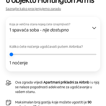
u objektu
Huntington Arms
Saznajte kako procjenjujemo zaradu
Koja je veličina stana kojeg ćete iznajmljivati?
1 spavaća soba
-
nije dostupno
Koliko ćete noćenja ugošćavati putem Airbnba?
1 noćenje
Ova zgrada vrijedi
Apartmani prikladni za Airbnb
i u njoj
se nalaze pogodnosti adekvatne za ugošćavanje u
vašem stanu.
Maksimalan broj gostiju koje možete ugostiti je
90