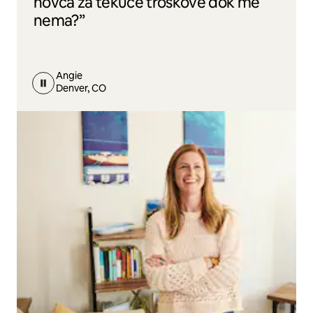
novca za tekuće troškove dok me
nema?”
Angie
Denver, CO