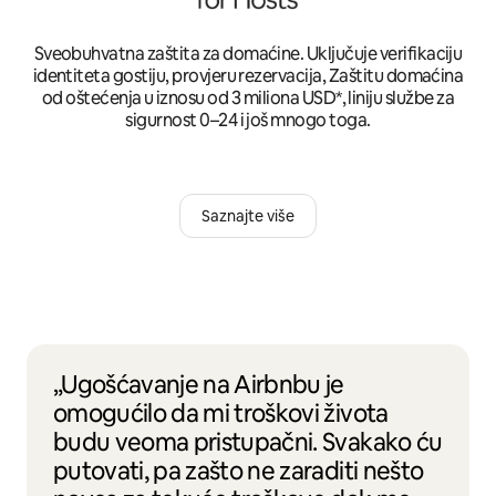
Sveobuhvatna zaštita za domaćine. Uključuje verifikaciju
identiteta gostiju, provjeru rezervacija, Zaštitu domaćina
od oštećenja u iznosu od 3 miliona USD*, liniju službe za
sigurnost 0–24 i još mnogo toga.
Saznajte više
„Ugošćavanje na Airbnbu je
omogućilo da mi troškovi života
budu veoma pristupačni. Svakako ću
putovati, pa zašto ne zaraditi nešto