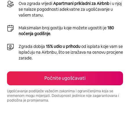
Ova zgrada vrijedi
Apartmani prikladni za Airbnb
i u njoj
se nalaze pogodnosti adekvatne za ugošćavanje u
vašem stanu.
Maksimalan broj gostiju koje možete ugostiti je
180
noćenja godišnje
.
Zgrada dobija
15% udio u prihodu
od isplata koje vam se
isplaćuju na Airbnbu, što se izražava na osnovu procjene
zarade.
Počnite ugošćavati
Ugošćavanje podliježe važećim zakonima i ograničenjima koja se
vremenom mogu mijenjati. Dostupnost jedinice nije zagarantovana i
podložna je promjenama.
Vaša potencijalna zarada iznosi BAM1363 mjesečno