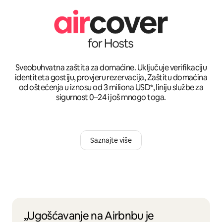
Sveobuhvatna zaštita za domaćine. Uključuje verifikaciju
identiteta gostiju, provjeru rezervacija, Zaštitu domaćina
od oštećenja u iznosu od 3 miliona USD*, liniju službe za
sigurnost 0–24 i još mnogo toga.
Saznajte više
„Ugošćavanje na Airbnbu je