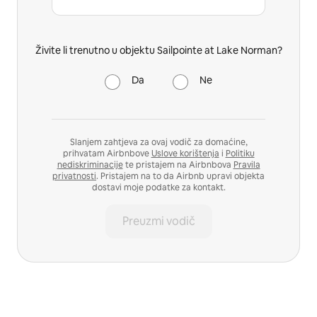
Živite li trenutno u objektu Sailpointe at Lake Norman?
Da
Ne
Slanjem zahtjeva za ovaj vodič za domaćine,
prihvatam Airbnbove
Uslove korištenja
i
Politiku
nediskriminacije
te pristajem na Airbnbova
Pravila
privatnosti
. Pristajem na to da Airbnb upravi objekta
dostavi moje podatke za kontakt.
Preuzmi vodič