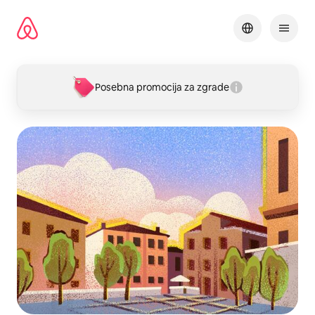
Pređi
na
sadržaj
Posebna promocija za zgrade