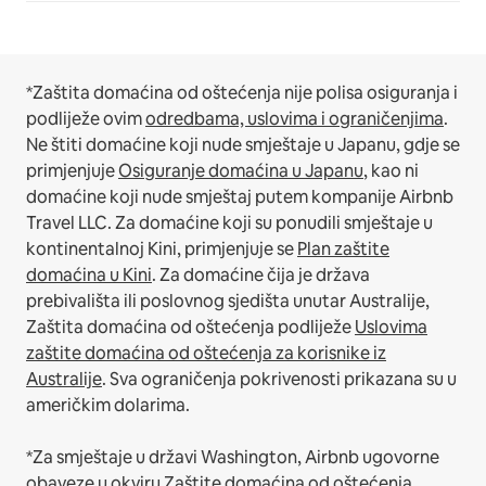
*Zaštita domaćina od oštećenja nije polisa osiguranja i
podliježe ovim
odredbama, uslovima i ograničenjima
.
Ne štiti domaćine koji nude smještaje u Japanu, gdje se
primjenjuje
Osiguranje domaćina u Japanu
, kao ni
domaćine koji nude smještaj putem kompanije Airbnb
Travel LLC.
Za domaćine koji su ponudili smještaje u
kontinentalnoj Kini, primjenjuje se
Plan zaštite
domaćina u Kini
.
Za domaćine čija je država
prebivališta ili poslovnog sjedišta unutar Australije,
Zaštita domaćina od oštećenja podliježe
Uslovima
zaštite domaćina od oštećenja za korisnike iz
Australije
. Sva ograničenja pokrivenosti prikazana su u
američkim dolarima.
*Za smještaje u državi Washington, Airbnb ugovorne
obaveze u okviru Zaštite domaćina od oštećenja