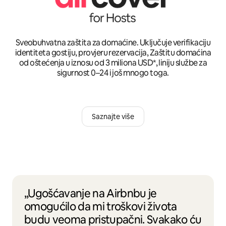
Sveobuhvatna zaštita za domaćine. Uključuje verifikaciju
identiteta gostiju, provjeru rezervacija, Zaštitu domaćina
od oštećenja u iznosu od 3 miliona USD*, liniju službe za
sigurnost 0–24 i još mnogo toga.
Saznajte više
„Ugošćavanje na Airbnbu je
omogućilo da mi troškovi života
budu veoma pristupačni. Svakako ću