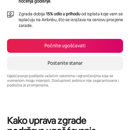
noćenja godišnje
.
Zgrada dobija
15% udio u prihodu
od isplata koje vam se
isplaćuju na Airbnbu, što se izražava na osnovu procjene
zarade.
Počnite ugošćavati
Postanite stanar
Ugošćavanje podliježe važećim zakonima i ograničenjima koja se
vremenom mogu mijenjati. Dostupnost jedinice nije zagarantovana i
podložna je promjenama.
Vaša potencijalna zarada iznosi BAM1339 mjesečno
Kako uprava zgrade