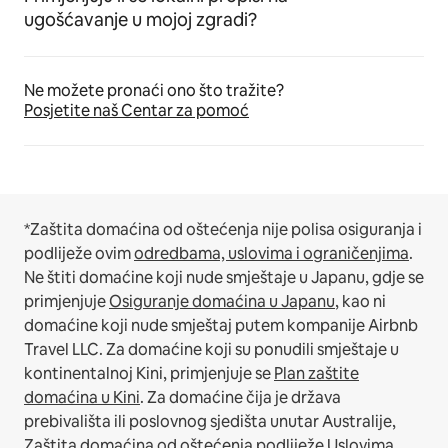
ugošćavanje u mojoj zgradi?
Ne možete pronaći ono što tražite?
Posjetite naš Centar za pomoć
*Zaštita domaćina od oštećenja nije polisa osiguranja i
podliježe ovim
odredbama, uslovima i ograničenjima
.
Ne štiti domaćine koji nude smještaje u Japanu, gdje se
primjenjuje
Osiguranje domaćina u Japanu
, kao ni
domaćine koji nude smještaj putem kompanije Airbnb
Travel LLC.
Za domaćine koji su ponudili smještaje u
kontinentalnoj Kini, primjenjuje se
Plan zaštite
domaćina u Kini
.
Za domaćine čija je država
prebivališta ili poslovnog sjedišta unutar Australije,
Zaštita domaćina od oštećenja podliježe
Uslovima