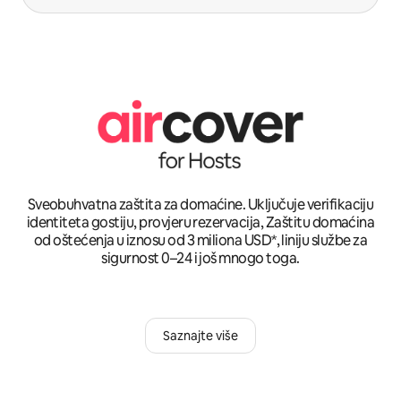
Sveobuhvatna zaštita za domaćine. Uključuje verifikaciju
identiteta gostiju, provjeru rezervacija, Zaštitu domaćina
od oštećenja u iznosu od 3 miliona USD*, liniju službe za
sigurnost 0–24 i još mnogo toga.
Saznajte više