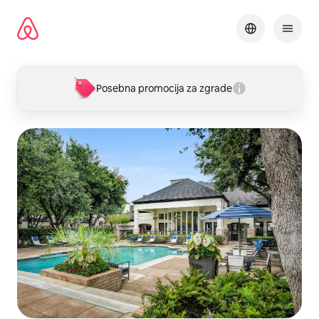
Pređi
na
sadržaj
Posebna promocija za zgrade