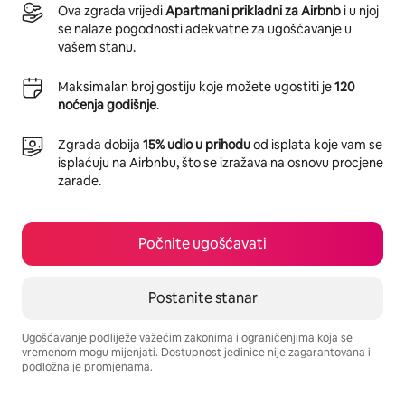
Ova zgrada vrijedi
Apartmani prikladni za Airbnb
i u njoj
se nalaze pogodnosti adekvatne za ugošćavanje u
vašem stanu.
Maksimalan broj gostiju koje možete ugostiti je
120
noćenja godišnje
.
Zgrada dobija
15% udio u prihodu
od isplata koje vam se
isplaćuju na Airbnbu, što se izražava na osnovu procjene
zarade.
Počnite ugošćavati
Postanite stanar
Ugošćavanje podliježe važećim zakonima i ograničenjima koja se
vremenom mogu mijenjati. Dostupnost jedinice nije zagarantovana i
podložna je promjenama.