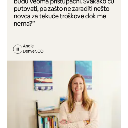
budu veoma pristupačni. Svakako ću
putovati, pa zašto ne zaraditi nešto
novca za tekuće troškove dok me
nema?”
Angie
Denver, CO