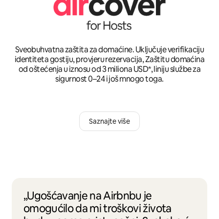
Sveobuhvatna zaštita za domaćine. Uključuje verifikaciju
identiteta gostiju, provjeru rezervacija, Zaštitu domaćina
od oštećenja u iznosu od 3 miliona USD*, liniju službe za
sigurnost 0–24 i još mnogo toga.
Saznajte više
„Ugošćavanje na Airbnbu je
omogućilo da mi troškovi života