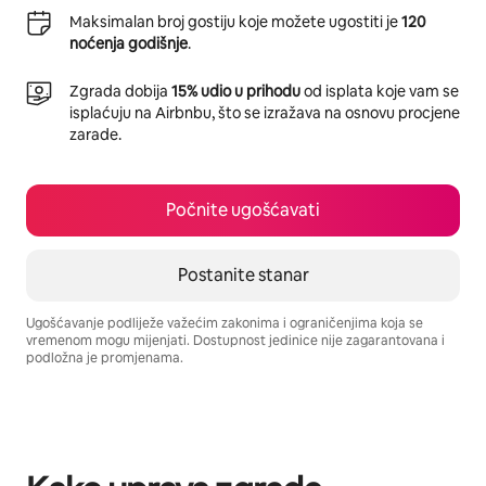
Maksimalan broj gostiju koje možete ugostiti je
120
noćenja godišnje
.
Zgrada dobija
15% udio u prihodu
od isplata koje vam se
isplaćuju na Airbnbu, što se izražava na osnovu procjene
zarade.
Počnite ugošćavati
Postanite stanar
Ugošćavanje podliježe važećim zakonima i ograničenjima koja se
vremenom mogu mijenjati. Dostupnost jedinice nije zagarantovana i
podložna je promjenama.
Vaša potencijalna zarada iznosi BAM1523 mjesečno