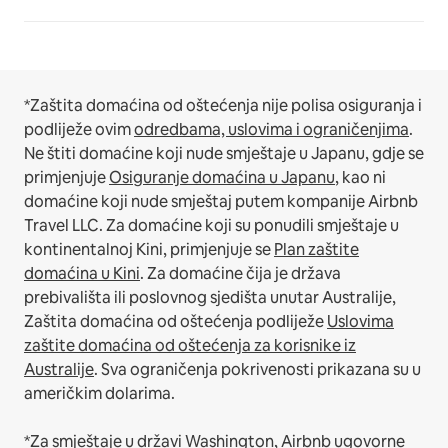
*Zaštita domaćina od oštećenja nije polisa osiguranja i
podliježe ovim
odredbama, uslovima i ograničenjima
.
Ne štiti domaćine koji nude smještaje u Japanu, gdje se
primjenjuje
Osiguranje domaćina u Japanu
, kao ni
domaćine koji nude smještaj putem kompanije Airbnb
Travel LLC.
Za domaćine koji su ponudili smještaje u
kontinentalnoj Kini, primjenjuje se
Plan zaštite
domaćina u Kini
.
Za domaćine čija je država
prebivališta ili poslovnog sjedišta unutar Australije,
Zaštita domaćina od oštećenja podliježe
Uslovima
zaštite domaćina od oštećenja za korisnike iz
Australije
. Sva ograničenja pokrivenosti prikazana su u
američkim dolarima.
*Za smještaje u državi Washington, Airbnb ugovorne