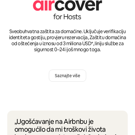
Sveobuhvatna zaštita za domaćine. Uključuje verifikaciju
identiteta gostiju, provjeru rezervacija, Zaštitu domaćina
od oštećenja u iznosu od 3 miliona USD*, liniju službe za
sigurnost 0–24 i još mnogo toga.
Saznajte više
„Ugošćavanje na Airbnbu je
omogućilo da mi troškovi života