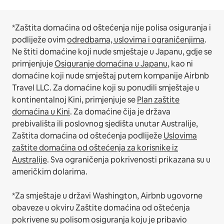
*Zaštita domaćina od oštećenja nije polisa osiguranja i
podliježe ovim
odredbama, uslovima i ograničenjima
.
Ne štiti domaćine koji nude smještaje u Japanu, gdje se
primjenjuje
Osiguranje domaćina u Japanu
, kao ni
domaćine koji nude smještaj putem kompanije Airbnb
Travel LLC.
Za domaćine koji su ponudili smještaje u
kontinentalnoj Kini, primjenjuje se
Plan zaštite
domaćina u Kini
.
Za domaćine čija je država
prebivališta ili poslovnog sjedišta unutar Australije,
Zaštita domaćina od oštećenja podliježe
Uslovima
zaštite domaćina od oštećenja za korisnike iz
Australije
. Sva ograničenja pokrivenosti prikazana su u
američkim dolarima.
*Za smještaje u državi Washington, Airbnb ugovorne
obaveze u okviru Zaštite domaćina od oštećenja
pokrivene su polisom osiguranja koju je pribavio