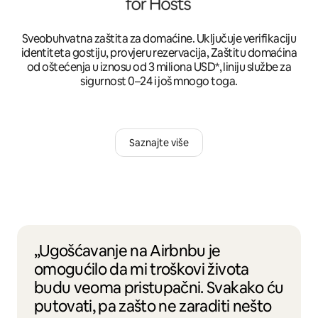
Sveobuhvatna zaštita za domaćine. Uključuje verifikaciju
identiteta gostiju, provjeru rezervacija, Zaštitu domaćina
od oštećenja u iznosu od 3 miliona USD*, liniju službe za
sigurnost 0–24 i još mnogo toga.
Saznajte više
„Ugošćavanje na Airbnbu je
omogućilo da mi troškovi života
budu veoma pristupačni. Svakako ću
putovati, pa zašto ne zaraditi nešto