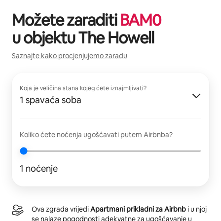
Možete zaraditi
BAM
0
u objektu
The Howell
Saznajte kako procjenjujemo zaradu
Koja je veličina stana kojeg ćete iznajmljivati?
1 spavaća soba
Koliko ćete noćenja ugošćavati putem Airbnba?
1 noćenje
Ova zgrada vrijedi
Apartmani prikladni za Airbnb
i u njoj
se nalaze pogodnosti adekvatne za ugošćavanje u