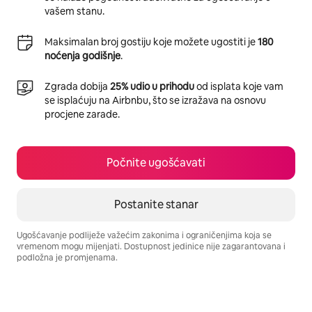
vašem stanu.
Maksimalan broj gostiju koje možete ugostiti je
180
noćenja godišnje
.
Zgrada dobija
25% udio u prihodu
od isplata koje vam
se isplaćuju na Airbnbu, što se izražava na osnovu
procjene zarade.
Počnite ugošćavati
Postanite stanar
Ugošćavanje podliježe važećim zakonima i ograničenjima koja se
vremenom mogu mijenjati. Dostupnost jedinice nije zagarantovana i
podložna je promjenama.
Vaša potencijalna zarada iznosi BAM1061 mjesečno