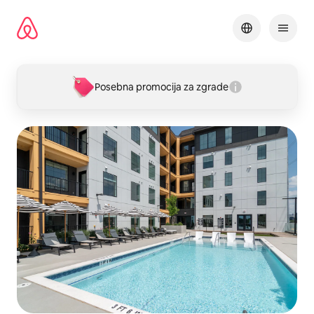
Pređi
na
sadržaj
Posebna promocija za zgrade