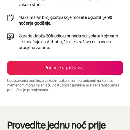
vašem stanu.
Maksimalan broj gostiju koje možete ugostiti je
90
noćenja godišnje
.
Zgrada dobija
20% udio u prihodu
od isplata koje vam
se isplaćuju na Airbnbu, što se izražava na osnovu
procjene zarade.
Počnite ugošćavati
Ugošćavanje podliježe važećim zakonima i ograničenjima koja se
vremenom mogu mijenjati. Dostupnost jedinice nije zagarantovana i
podložna je promjenama.
Vaša potencijalna zarada iznosi BAM1186 mjesečno
Provedite jednu noć prije
Prikazano 0 od 0 stavki