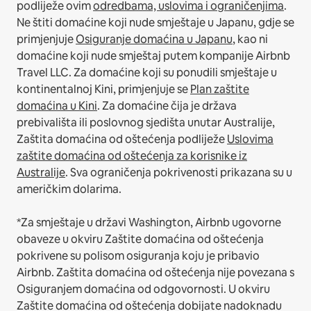
podliježe ovim
odredbama, uslovima i ograničenjima
.
Ne štiti domaćine koji nude smještaje u Japanu, gdje se
primjenjuje
Osiguranje domaćina u Japanu
, kao ni
domaćine koji nude smještaj putem kompanije Airbnb
Travel LLC.
Za domaćine koji su ponudili smještaje u
kontinentalnoj Kini, primjenjuje se
Plan zaštite
domaćina u Kini
.
Za domaćine čija je država
prebivališta ili poslovnog sjedišta unutar Australije,
Zaštita domaćina od oštećenja podliježe
Uslovima
zaštite domaćina od oštećenja za korisnike iz
Australije
. Sva ograničenja pokrivenosti prikazana su u
američkim dolarima.
*Za smještaje u državi Washington, Airbnb ugovorne
obaveze u okviru Zaštite domaćina od oštećenja
pokrivene su polisom osiguranja koju je pribavio
Airbnb. Zaštita domaćina od oštećenja nije povezana s
Osiguranjem domaćina od odgovornosti. U okviru
Zaštite domaćina od oštećenja dobijate nadoknadu