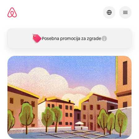
Pređi
na
sadržaj
Posebna promocija za zgrade