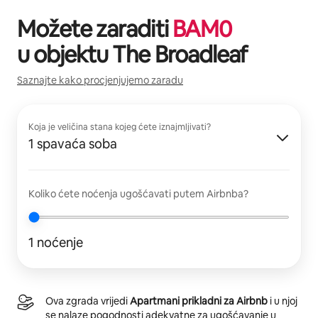
Možete zaraditi
BAM
0
u objektu
The Broadleaf
Saznajte kako procjenjujemo zaradu
Koja je veličina stana kojeg ćete iznajmljivati?
1 spavaća soba
Koliko ćete noćenja ugošćavati putem Airbnba?
1 noćenje
Ova zgrada vrijedi
Apartmani prikladni za Airbnb
i u njoj
se nalaze pogodnosti adekvatne za ugošćavanje u