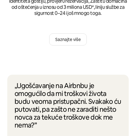
identiteta gostiju, provjeru rezervacija, Zaštitu domaćina
od oštećenja u iznosu od 3 miliona USD*, liniju službe za
sigurnost 0–24 i još mnogo toga.
Saznajte više
„Ugošćavanje na Airbnbu je
omogućilo da mi troškovi života
budu veoma pristupačni. Svakako ću
putovati, pa zašto ne zaraditi nešto
novca za tekuće troškove dok me
nema?”