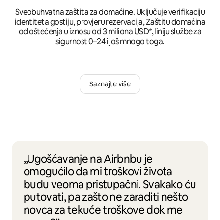
Sveobuhvatna zaštita za domaćine. Uključuje verifikaciju
identiteta gostiju, provjeru rezervacija, Zaštitu domaćina
od oštećenja u iznosu od 3 miliona USD*, liniju službe za
sigurnost 0–24 i još mnogo toga.
Saznajte više
„Ugošćavanje na Airbnbu je
omogućilo da mi troškovi života
budu veoma pristupačni. Svakako ću
putovati, pa zašto ne zaraditi nešto
novca za tekuće troškove dok me