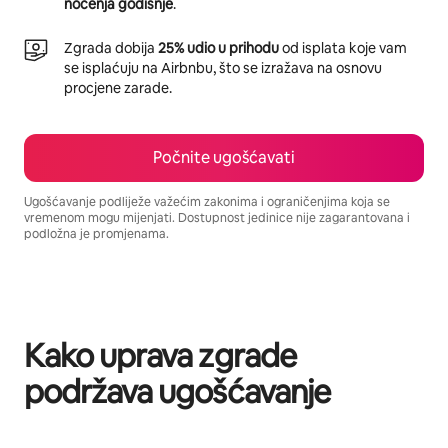
noćenja godišnje
.
Zgrada dobija
25% udio u prihodu
od isplata koje vam
se isplaćuju na Airbnbu, što se izražava na osnovu
procjene zarade.
Počnite ugošćavati
Ugošćavanje podliježe važećim zakonima i ograničenjima koja se
vremenom mogu mijenjati. Dostupnost jedinice nije zagarantovana i
podložna je promjenama.
Vaša potencijalna zarada iznosi BAM975 mjesečno
Kako uprava zgrade
podržava ugošćavanje