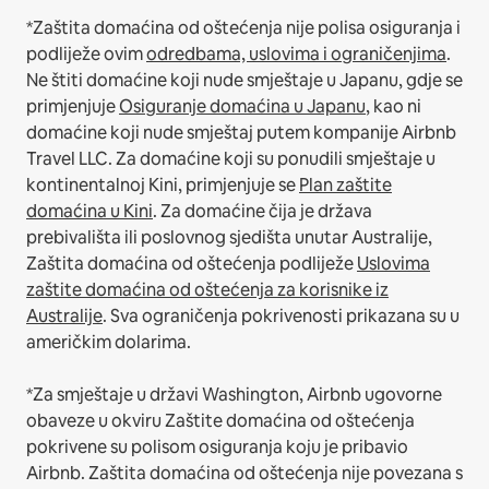
*Zaštita domaćina od oštećenja nije polisa osiguranja i
podliježe ovim
odredbama, uslovima i ograničenjima
.
Ne štiti domaćine koji nude smještaje u Japanu, gdje se
primjenjuje
Osiguranje domaćina u Japanu
, kao ni
domaćine koji nude smještaj putem kompanije Airbnb
Travel LLC.
Za domaćine koji su ponudili smještaje u
kontinentalnoj Kini, primjenjuje se
Plan zaštite
domaćina u Kini
.
Za domaćine čija je država
prebivališta ili poslovnog sjedišta unutar Australije,
Zaštita domaćina od oštećenja podliježe
Uslovima
zaštite domaćina od oštećenja za korisnike iz
Australije
. Sva ograničenja pokrivenosti prikazana su u
američkim dolarima.
*Za smještaje u državi Washington, Airbnb ugovorne
obaveze u okviru Zaštite domaćina od oštećenja
pokrivene su polisom osiguranja koju je pribavio
Airbnb. Zaštita domaćina od oštećenja nije povezana s